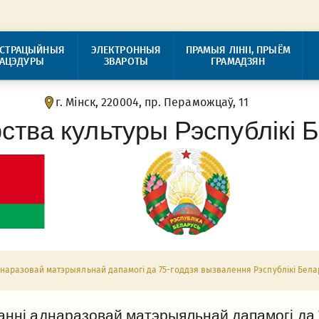
ІСТРАЦЫЙНЫЯ
ЭЛЕКТРОННЫЯ
ПРАМЫЯ ЛІНІІ, ПРЫЁМ
РАЦЭДУРЫ
ЗВАРОТЫ
ГРАМАДЗЯН
г. Мінск, 220004, пр. Пераможцаў, 11
рства культуры Рэспублікі 
днаразовай матэрыяльнай дапамогі да 75-годдзя вызвалення Рэспублікі Бел
анні аднаразовай матэрыяльнай дапамогі да 