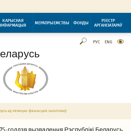
КАРЫСНАЯ
РЭЕСТР
МЕРАПРЫЕМСТВЫ
ФОНДЫ
ІНФАРМАЦЫЯ
АРГАНІЗАТАРАЎ
РУС
ENG
Беларусь
арусь ад нямецка-фашысцкіх захопнікаў
75-годдзя вызвалення Рэспублікі Беларусь