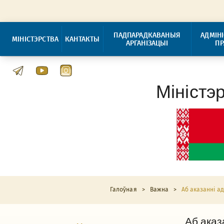
ПАДПАРАДКАВАНЫЯ
АДМІН
МІНІСТЭРСТВА
КАНТАКТЫ
АРГАНІЗАЦЫІ
П
Міністэ
Галоўная
>
Важна
>
Аб аказанні а
Аб аказ