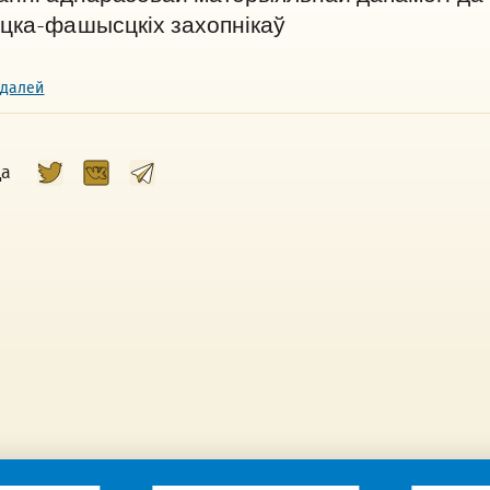
цка-фашысцкіх захопнікаў
 далей
ца