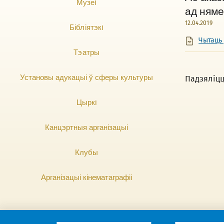
Музеi
ад няме
12.04.2019
Бібліятэкi
Чытаць
Тэатры
Установы адукацыі ў сферы культуры
Падзяліц
Цыркi
Канцэртныя арганізацыі
Клубы
Арганізацыі кінематаграфіі