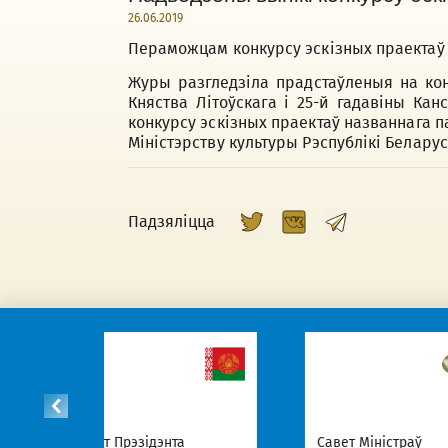
26.06.2019
Пераможцам конкурсу эскізных праектаў п
Журы разгледзіла прадстаўленыя на кон
Княства Літоўскага і 25-й гадавіны Ка
конкурсу эскізных праектаў названнага 
Міністэрству культуры Рэспублікі Белару
Падзяліцца
Нац
эзідэнта
Савет Міністраў
пар