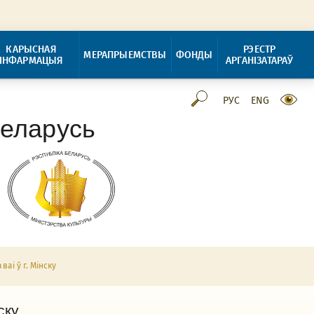
КАРЫСНАЯ
РЭЕСТР
МЕРАПРЫЕМСТВЫ
ФОНДЫ
ІНФАРМАЦЫЯ
АРГАНІЗАТАРАЎ
РУС
ENG
Беларусь
аі ў г. Мінску
ску