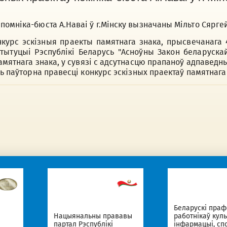
омніка-бюста А.Наваі ў г.Мінску вызначаны Мільто Сяргей
курс эскізныя праекты памятнага знака, прысвечанага 4
нстытуцыі Рэспублікі Беларусь "Асноўны Закон беларус
памятнага знака, у сувязі с адсутнасцю прапаноў адпавед
сь паўторна правесці конкурс эскізных праектаў памятнага
Беларускі прафсаюз
ыянальны прававы
работнікаў культуры,
тал Рэспублікі
інфармацыі, спорту і