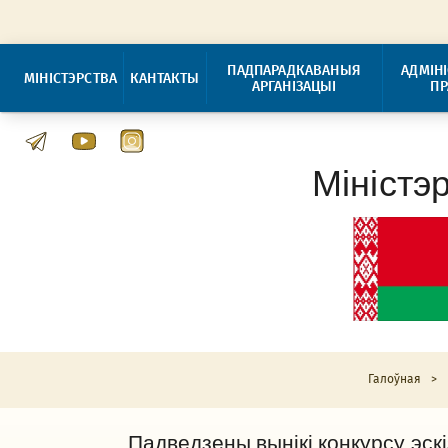
ПАДПАРАДКАВАНЫЯ
АДМІН
МІНІСТЭРСТВА
КАНТАКТЫ
АРГАНІЗАЦЫІ
П
Міністэ
Галоўная
>
Падведзены вынікі конкурсу эскі