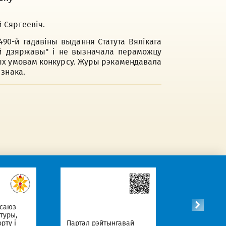
 Сяргеевіч.
90-й гадавіны выдання Статута Вялікага
кай дзяржавы" і не вызначала пераможцу
ных умовам конкурсу. Журы рэкамендавала
 знака.
Афіцыйныя Інтэрнет-
Партал рэйтынгавай
рэсурсы Рэспублікі