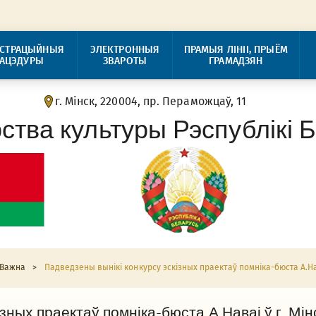
ІСТРАЦЫЙНЫЯ
ЭЛЕКТРОННЫЯ
ПРАМЫЯ ЛІНІІ, ПРЫЁМ
РАЦЭДУРЫ
ЗВАРОТЫ
ГРАМАДЗЯН
г. Мінск, 220004, пр. Пераможцаў, 11
рства культуры Рэспублікі 
Важна
>
Падведзены вынікі конкурсу эскізных праектаў помніка-бюста А.Нав
зных праектаў помніка-бюста А.Наваі ў г. Мін