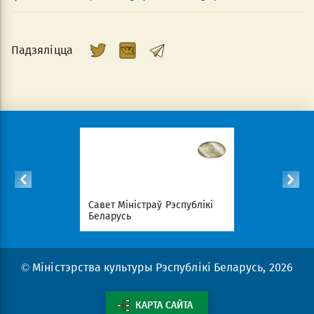
Падзяліцца
спублікі
Савет Міністраў Рэспублікі
Нацыянал
Беларусь
партал Рэ
© Міністэрства культуры Рэспублікі Беларусь, 2026
КАРТА САЙТА