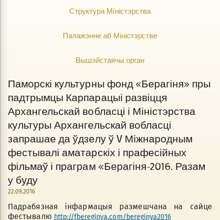
Структура Міністэрства
Палажэнне аб Міністэрстве
Вышэйстаячы орган
Паморскі культурны фонд «Берагіня» пры
падтрымцы Карпарацыі развіцця
Архангельскай вобласці і Міністэрства
культуры Архангельскай вобласці
запрашае да ўдзелу ў V Міжнародным
фестывалі аматарскіх і прафесійных
фільмаў і праграм «Берагіня-2016. Разам
у буду
22.09.2016
Падрабязная інфармацыя размешчана на сайце
фестывалю
http://fbereginya.com/bereginya2016