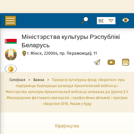
Міністэрства культуры Рэспублікі
Беларусь
г. Мінск, 220004, пр. Пераможцаў, 11
Галоўная
>
Важна
>
Паморскі культурны фонд «Берагіня» пры
падтрымцы Карпарацыі развіцця Архангельскай вобласці і
Міністэрства культуры Архангельскай вобласці запрашае да ўдзелу ў V
Міжнародным фестывалі аматарскіх і прафесійных фільмаў і праграм
«Берагіня-2016. Разам у буду
Кіраўніцтва