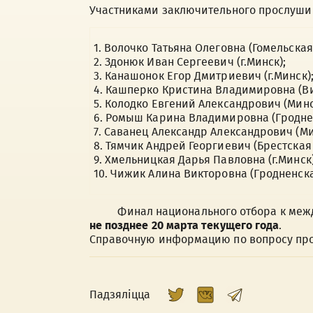
Участниками заключительного прослушив
1. Волочко Татьяна Олеговна (Гомельская 
2. Здонюк Иван Сергеевич (г.Минск);
3. Канашонок Егор Дмитриевич (г.Минск)
4. Кашперко Кристина Владимировна (Ви
5. Колодко Евгений Александрович (Минс
6. Ромыш Карина Владимировна (Гроднен
7. Саванец Александр Александрович (Ми
8. Тямчик Андрей Георгиевич (Брестская 
9. Хмельницкая Дарья Павловна (г.Минск)
10. Чижик Алина Викторовна (Гродненска
Финал национального отбора к межд
не позднее 20 марта
текущего года
.
Справочную информацию по вопросу пров
Падзяліцца