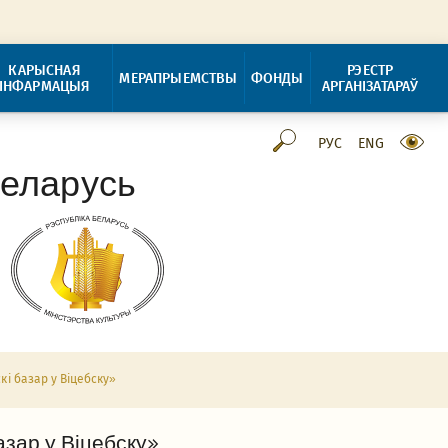
КАРЫСНАЯ
РЭЕСТР
МЕРАПРЫЕМСТВЫ
ФОНДЫ
ІНФАРМАЦЫЯ
АРГАНІЗАТАРАЎ
РУС
ENG
Беларусь
і базар у Віцебску»
зар у Віцебску»