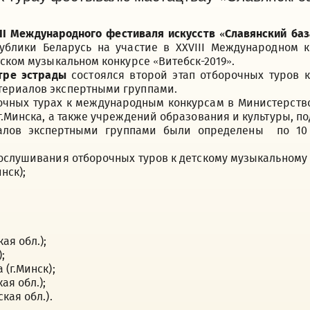
III Международного фестиваля искусств «Славянский баз
ублики Беларусь на участие в XXVIII Международном 
тском музыкальном конкурсе «Витебск-2019».
атре эстрады
состоялся второй этап отборочных туров
териалов экспертными группами.
рочных турах к международным конкурсам в Министерств
.Минска, а также учреждений образования и культуры, п
иалов экспертными группами были определены по 10
рослушивания отборочных туров к детскому музыкальному
нск);
;
ая обл.);
;
(г.Минск);
ая обл.);
кая обл.).