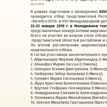
25.01.2019
В рамках подготовки к проведению
XXV
проводится отбор представителей Респ
«Витебск-2019» и XVII Международном де
22-23 января 2019 г. в Молодежном те
представленных конкурсантами видеома
Всего на участие во втором этапе отбо
представителей областей республики и г
По итогам рассмотрения видеоматер
национального отбора.
В состав участников заключительного п
1. Абделькадер Мариам Абделькадер (г.Ми
2. Альхафез Мария Хассан (г.Гомель);
3. Галецкая Ксения Дмитриевна (г.Минск)
4. Ганбарова Зибар Бахшиева (г.Минск);
5. Гулевич Мария Евгеньевна (г.Минск);
6. Жура Кристина Валентиновна (Гомельск
7. Круглая Стефания Леонидовна (г.Минск)
8. Немудрякина Елизавета Александровна 
9. Потемкина Мария Михайловна (Витебск
10. Хвесюк Михалина Григорьевна (Брестс