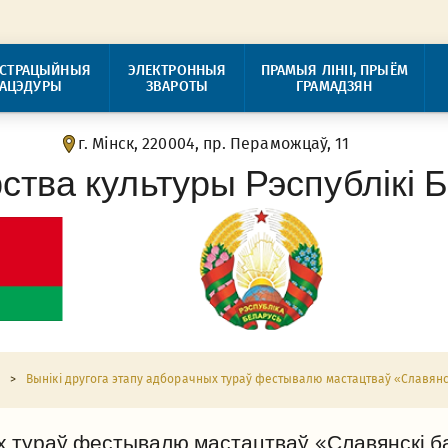
ІСТРАЦЫЙНЫЯ
ЭЛЕКТРОННЫЯ
ПРАМЫЯ ЛІНІІ, ПРЫЁМ
РАЦЭДУРЫ
ЗВАРОТЫ
ГРАМАДЗЯН
г. Мінск, 220004, пр. Пераможцаў, 11
рства культуры Рэспублікі 
а
>
Вынікі другога этапу адборачных тураў фестывалю мастацтваў «Славянск
х тураў фестывалю мастацтваў «Славянскі ба