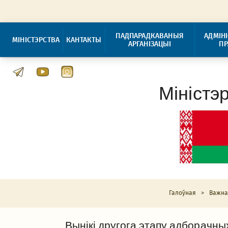
ПАДПАРАДКАВАНЫЯ
АДМІН
МІНІСТЭРСТВА
КАНТАКТЫ
АРГАНІЗАЦЫІ
П
Міністэ
Галоўная
>
Важн
Вынікі другога этапу адборачны