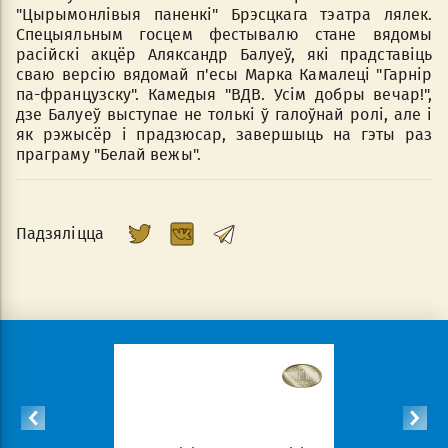
"Цырымонлівыя паненкі" Брэсцкага тэатра лялек.
Спецыяльным госцем фестывалю стане вядомы
расійскі акцёр Аляксандр Балуеў, які прадставіць
сваю версію вядомай п'есы Марка Камалеці "Гарнір
па-французску". Камедыя "ВДВ. Усім добры вечар!",
дзе Балуеў выступае не толькі ў галоўнай ролі, але і
як рэжысёр і прадзюсар, завершыць на гэты раз
праграму "Белай вежы".
Падзяліцца