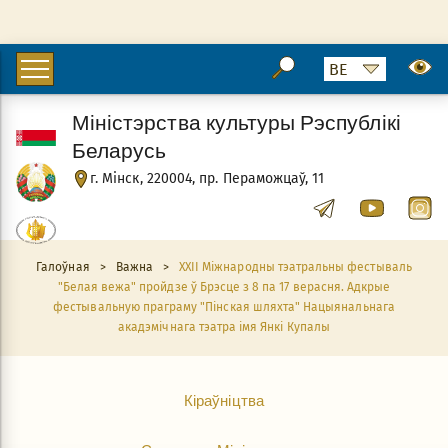
Міністэрства культуры Рэспублікі
Беларусь
г. Мінск, 220004, пр. Пераможцаў, 11
Галоўная
>
Важна
>
XXII Міжнародны тэатральны фестываль
"Белая вежа" пройдзе ў Брэсце з 8 па 17 верасня. Адкрые
фестывальную праграму "Пінская шляхта" Нацыянальнага
акадэмічнага тэатра імя Янкі Купалы
Кіраўніцтва