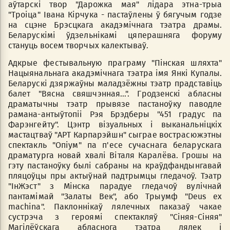
аўтарскі твор "Дарожка мая" лідара этна-трыа
"Троіца" Івана Кірчука - пастаўлены ў бягучым годзе
на сцэне Брэсцкага акадэмічнага тэатра драмы.
Беларускімі ўдзельнікамі цяперашняга форуму
стануць восем творчых калектываў.
Адкрые фестывальную праграму "Пінская шляхта"
Нацыянальнага акадэмічнага тэатра імя Янкі Купалы.
Беларускі дзяржаўны маладзёжны тэатр прадставіць
балет "Вясна свяшчэнная...". Гродзенскі абласны
драматычны тэатр прывязе пастаноўку паводле
рамана-антыўтопіі Рэя Брэдберы "451 градус па
Фарэнгейту". Цэнтр візуальных і выканальніцкіх
мастацтваў "АРТ Карпарэйшн" сыграе вострасюжэтны
спектакль "Опіум" па п'есе сучаснага беларускага
драматурга новай хвалі Віталя Каралёва. Грошы на
гэту пастаноўку былі сабраны на краўдфандынгавай
пляцоўцы пры актыўнай падтрымцы гледачоў. Тэатр
"ІнЖэст" з Мінска парадуе гледачоў вулічнай
пантамімай "Залаты Век", або Трыумф "Deus ex
machina". Паклоннікаў лялечных паказаў чакае
сустрэча з героямі спектакляў "Сіняя-Сіняя"
Магілёўскага абласнога тэатра лялек і