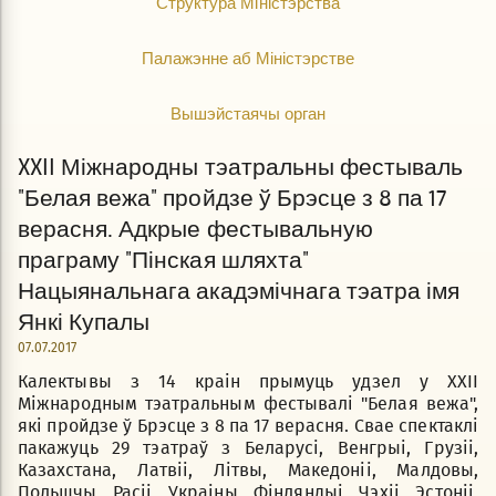
Структура Міністэрства
Палажэнне аб Міністэрстве
Вышэйстаячы орган
XXII Міжнародны тэатральны фестываль
"Белая вежа" пройдзе ў Брэсце з 8 па 17
верасня. Адкрые фестывальную
праграму "Пінская шляхта"
Нацыянальнага акадэмічнага тэатра імя
Янкі Купалы
07.07.2017
Калектывы з 14 краін прымуць удзел у XXII
Міжнародным тэатральным фестывалі "Белая вежа",
які пройдзе ў Брэсце з 8 па 17 верасня. Свае спектаклі
пакажуць 29 тэатраў з Беларусі, Венгрыі, Грузіі,
Казахстана, Латвіі, Літвы, Македоніі, Малдовы,
Польшчы, Расіі, Украіны, Фінляндыі, Чэхіі, Эстоніі.