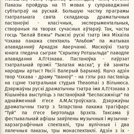
Паказы пройдуць на 11 мовах у суправаджэнні
субтытраў на рускай. Большую частку праграмы
тэатральнага свята складаюць драматычныя
пастаноўкі - класічныя, эксперыментальныя,
створаныя па творах сучасных аўтараў. Так, часты
госць "Белай Вежы" Рыжскі рускі тэатр імя Міхаіла
Чэхава пакажа спектакль "Альбом" па матывах
апавяданняў Аркадзя Аверчанкі. Маскоўкі тэатр
юнага гледача сыграе "Скрыпку Ротшыльда" паводле
апавядання А.П.Чэхава. Пастаноўка - лаўрэат
тэатральнай прэміі "Залатая маска", у ёй заняты
народны артыст Расіі Валерый Барынаў. Яшчэ адзін
твор Чэхава - драму "Іваноў" - на гэты раз паставіць
на сцэне тэатральная студыя Theaomai з Вільнюса.
Дзяржаўны рускі драматычны тэатра імя А.П.Чэхава з
Кішынёва выступіць з пастаноўкай "Беспасажніца" па
аднайменнай п'есе А.М.Астроўскага. Дзяржаўны
драматычны тэатр з Татарстана пакажа трагіфарс
"Туй" па п'есе Бертольда Брэхта. Таксама ў
фестывальнай афішы заяўлены музычныя і музычна-
харэаграфічныя спектаклі, тры вулічныя і два
лялечныя паказы, тры монаспектаклі. Адзін з іх -