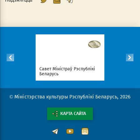
спублікі
Савет Міністраў Рэспублікі
Нацыянал
Беларусь
партал Рэ
© Міністэрства культуры Рэспублікі Беларусь, 2026
КАРТА САЙТА