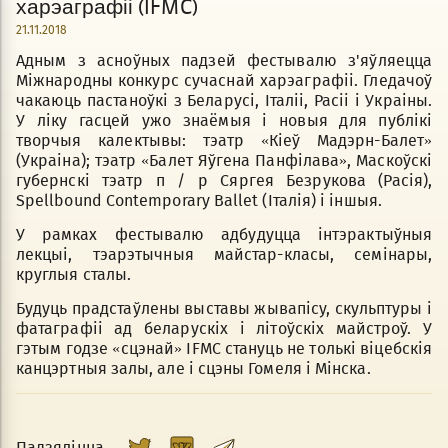
харэаграфіі (IFMC)
21.11.2018
Адным з асноўных падзей фестывалю з'яўляецца
Міжнародны конкурс сучаснай харэаграфіі. Гледачоў
чакаюць пастаноўкі з Беларусі, Італіі, Расіі і Украіны.
У ліку гасцей ужо знаёмыя і новыя для публікі
творчыя калектывы: тэатр «Кіеў Мадэрн-Балет»
(Украіна); тэатр «Балет Яўгена Панфілава», Маскоўскі
губернскі тэатр п / р Сяргея Безрукова (Расія),
Spellbound Contemporary Ballet (Італія) і іншыя.
У рамках фестывалю адбудуцца інтэрактыўныя
лекцыі, тэарэтычныя майстар-класы, семінары,
круглыя сталы.
Будуць прадстаўлены выставы жывапісу, скульптуры і
фатаграфіі ад беларускіх і літоўскіх майстроў. У
гэтым годзе «сцэнай» IFMC стануць не толькі віцебскія
канцэртныя залы, але і сцэны Гомеля і Мінска.
Падзяліцца