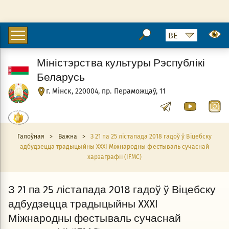
Міністэрства культуры Рэспублікі
Беларусь
г. Мінск, 220004, пр. Пераможцаў, 11
Галоўная
>
Важна
>
З 21 па 25 лістапада 2018 гадоў ў Віцебску
адбудзецца традыцыйны XXXI Міжнародны фестываль сучаснай
харэаграфіі (IFMC)
З 21 па 25 лістапада 2018 гадоў ў Віцебску
адбудзецца традыцыйны XXXI
Міжнародны фестываль сучаснай