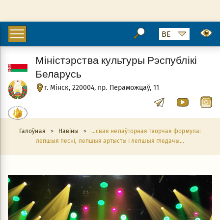
Міністэрства культуры Рэспублікі
Беларусь
г. Мінск, 220004, пр. Пераможцаў, 11
Галоўная
>
Навіны
>
...свая непаўторная творчая формула:
лепшыя песні, лепшыя артысты і лепшыя гледачы...