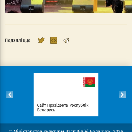
Падзяліцца
с
Сайт Прэзідэнта Рэспублікі
Савет Міні
эрыялаў
Беларусь
Беларусь
© Міністэрства культуры Рэспублікі Беларусь, 2026