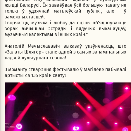
жыцці Беларусі. Ён заваёўвае ўсё большую павагу не
толькі ў удзячнай магілёўскай публікі, але і ў
замежных гасцей.
Творчасць, музыка і любоў да сцэны аб'ядноўваюць
зорак айчыннай эстрады і вядучых выканаўцаў,
музычныя калектывы з іншых краін."
Анатолій Мечыслававіч выказаў упэўненасць, што
«Залаты Шлягер» стане адной з самых запамінальных
падзей культурнага сезона!
З моманту стварэння фестывалю ў Магілёве пабывалі
артысты са 135 краін свету!