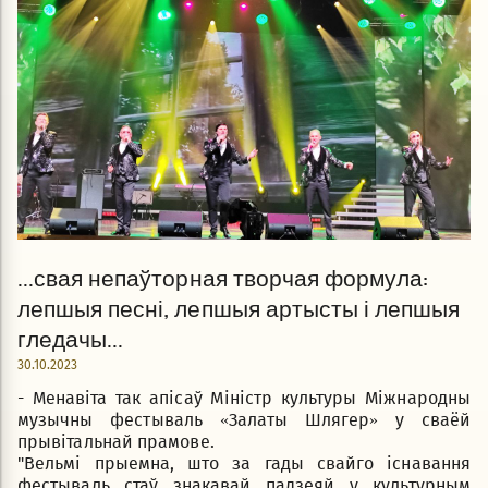
...свая непаўторная творчая формула:
лепшыя песні, лепшыя артысты і лепшыя
гледачы...
30.10.2023
- Менавіта так апісаў Міністр культуры Міжнародны
музычны фестываль «Залаты Шлягер» у сваёй
прывітальнай прамове.
"Вельмі прыемна, што за гады свайго існавання
фестываль стаў знакавай падзеяй у культурным