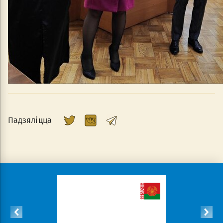
Падзяліцца