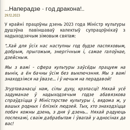
...Наперадзе - год дракона!..
29.12.2023
У крайні працоўны дзень 2023 года Міністр культуры
душэўна павіншаваў калектыў супрацоўнікаў з
надыходзячым зімовым святам:
"..Хай для ўсіх нас наступны год будзе паспяховым,
добрым, прыгожым, энергічным і, самае галоўнае,
дзейсным.
Мы з вамі - сфера культуры заўсёды працуем на
вынік, а ён бачны ўсім без выключэння. Мы з вамі
знаходзімся на ўвазе... і ў нечым на перадавой!
Згуртаванасці нам, сілы духу, крэпасці! Няхай усё
задуманае ў надыходзячым годзе абавязкова
спраўдзіцца ў Міністэрстве культуры і, вядома ж, у
вашых родных і блізкіх людзей. Тых, хто знаходзіцца
побач кожны дзень, з дня ў дзень... Няхай радуюць
поспехамі, сваім дабрабытам і ўвагай у адносінах да
вас!