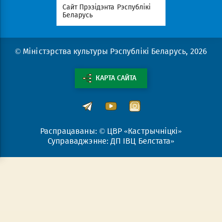
с
Сайт Прэзідэнта Рэспублікі
Савет Міні
эрыялаў
Беларусь
Беларусь
© Міністэрства культуры Рэспублікі Беларусь, 2026
КАРТА САЙТА
Распрацаваны: © ЦВР «Кастрычніцкі»
Суправаджэнне: ДП ІВЦ Белстата»