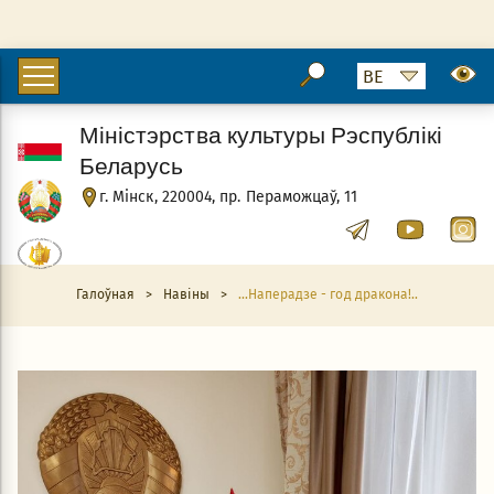
Міністэрства культуры Рэспублікі
Беларусь
г. Мінск, 220004, пр. Пераможцаў, 11
Галоўная
>
Навіны
>
...Наперадзе - год дракона!..