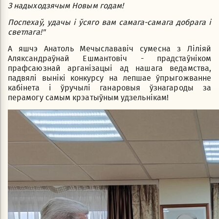
З надыходзячым Новым годам!
Поспехаў, удачы і ўсяго вам самага-самага добрага і
светлага!"
А яшчэ Анатоль Мечыслававіч сумесна з Ліліяй
Аляксандраўнай Ешмантовіч - прадстаўніком
прафсаюзнай арганізацыі ад нашага ведамства,
падвялі вынікі конкурсу на лепшае ўпрыгожванне
кабінета і ўручылі ганаровыя ўзнагароды за
перамогу самым крэатыўным удзельнікам!