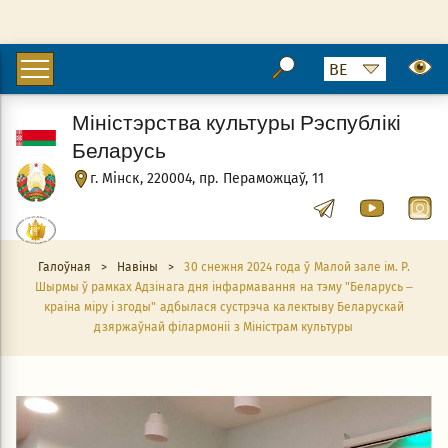
Міністэрства культуры Рэспублікі
Беларусь
г. Мінск, 220004, пр. Пераможцаў, 11
Галоўная
>
Навіны
>
30 снежня 2024 года ў Малой зале ім. Р.
Шырмы ў рамках Адзінага дня інфармавання на тэму "Беларусь –
краіна міру і згоды" адбылася сустрэча калектыву Беларускай
дзяржаўнай філармоніі з Міністрам культуры