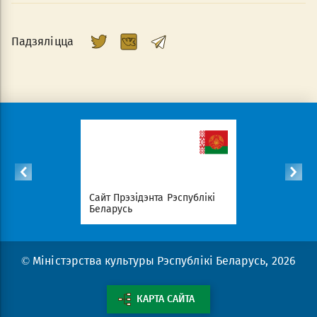
Падзяліцца
с
Сайт Прэзідэнта Рэспублікі
Савет Міні
эрыялаў
Беларусь
Беларусь
© Міністэрства культуры Рэспублікі Беларусь, 2026
КАРТА САЙТА