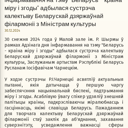
міру і згоды" адбылася сустрэча
калектыву Беларускай дзяржаўнай
філармоніі з Міністрам культуры
30.12.2024
30 снежня 2024 года ў Малой зале ім. Р. Шырмы ў
рамках Адзінага дня інфармавання на тэму "Беларусь
- краіна міру і згоды" адбылася сустрэча калектыву
Беларускай дзяржаўнай філармоніі з Міністрам
культуры, Заслужаным артыстам Рэспублікі Беларусь
Русланам Іосіфавічам Чарнецкім.
У ходзе сустрэчы Р.І.Чарнецкі асвятліў актуальныя
пытанні, якія датычацца ў першую чаргу
забеспячэння нацыянальнай бяспекі, падтрымання
міру і згоды. Асаблівую ўвагу спікер удзяліў знешняй
палітыцы краіны, падкрэсліваючы міралюбнасць і
гасціннасць, якімі славіцца Беларусь. Пажаданнем
для творчага калектыву Беларускай дзяржаўнай
філармоніі стаў заклік да аб'яднання, захавання
суверэнітэту, усведамлення важнасці сферы