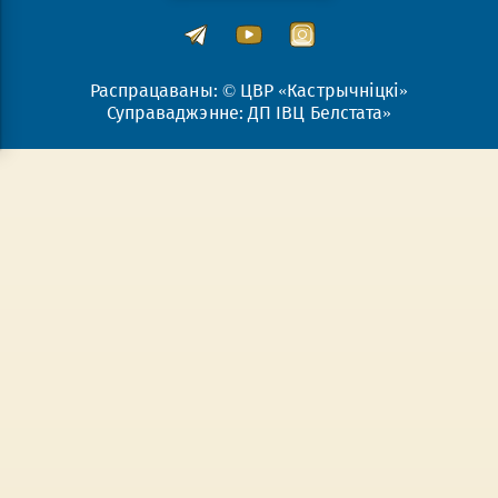
Распрацаваны: © ЦВР «Кастрычніцкі»
Суправаджэнне: ДП ІВЦ Белстата»