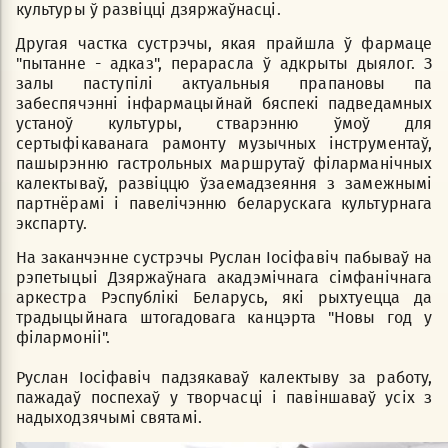
культуры ў развіцці дзяржаўнасці.
Другая частка сустрэчы, якая прайшла ў фармаце
"пытанне - адказ", перарасла ў адкрыты дыялог. З
залы паступілі актуальныя прапановы па
забеспячэнні інфармацыйнай бяспекі падведамных
устаноў культуры, стварэнню ўмоў для
сертыфікаванага рамонту музычных інструментаў,
пашырэнню гастрольных маршрутаў філарманічных
калектываў, развіццю ўзаемадзеяння з замежнымі
партнёрамі і павелічэнню беларускага культурнага
экспарту.
На заканчэнне сустрэчы Руслан Іосіфавіч пабываў на
рэпетыцыі Дзяржаўнага акадэмічнага сімфанічнага
аркестра Рэспублікі Беларусь, які рыхтуецца да
традыцыйнага штогадовага канцэрта "Новы год у
філармоніі".
Руслан Іосіфавіч падзякаваў калектыву за работу,
пажадаў поспехаў у творчасці і павіншаваў усіх з
надыходзячымі святамі.