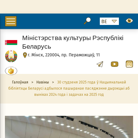
Міністэрства культуры Рэспублікі
Беларусь
г. Мінск, 220004, пр. Пераможцаў, 11
Галоўная
>
Навіны
>
30 студзеня 2025 года ў Нацыянальнай
бібліятэцы Беларусі адбылося пашыранае пасяджэнне дырэкцыі аб
выніках 2024 года і задачах на 2025 год