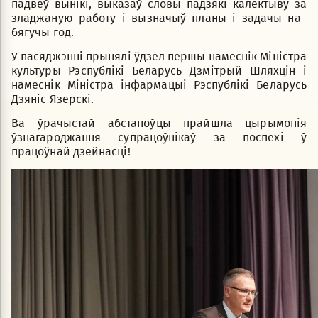
падвёў вынікі, выказаў словы падзякі калектыву за
зладжаную работу і вызначыў планы і задачы на ​​
бягучы год.
У пасяджэнні прынялі ўдзел першы намеснік Міністра
культуры Рэспублікі Беларусь Дзмітрый Шляхцін і
намеснік Міністра інфармацыі Рэспублікі Беларусь
Дзяніс Язерскі.
Ва ўрачыстай абстаноўцы прайшла цырымонія
ўзнагароджання супрацоўнікаў за поспехі ў
працоўнай дзейнасці!