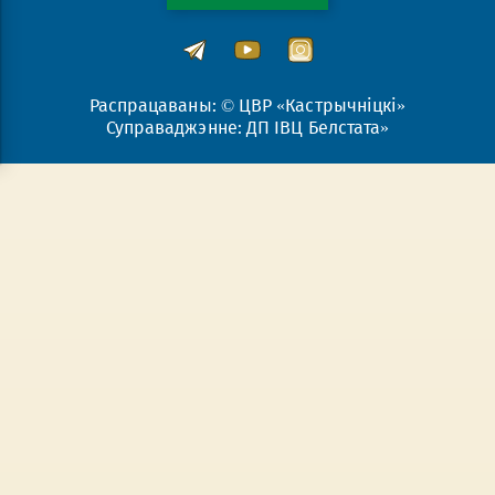
Распрацаваны: © ЦВР «Кастрычніцкі»
Суправаджэнне: ДП ІВЦ Белстата»