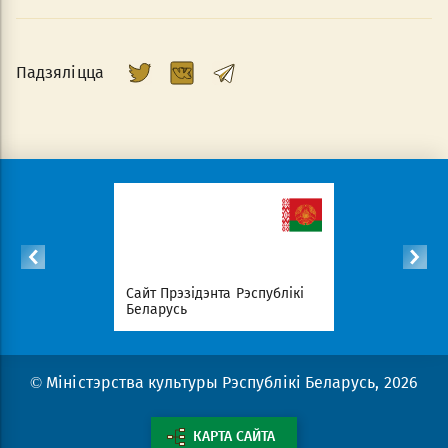
Падзяліцца
с
Сайт Прэзідэнта Рэспублікі
Савет Міні
эрыялаў
Беларусь
Беларусь
© Міністэрства культуры Рэспублікі Беларусь, 2026
КАРТА САЙТА