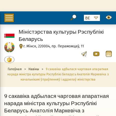
Міністэрства культуры Рэспублікі
Беларусь
г. Мінск, 220004, пр. Пераможцаў, 11
Галоўная
>
Навіны
>
9 сакавіка адбылася чарговая апаратная
нарада міністра культуры Рэспублікі Беларусь Анатолія Маркевіча з
начальнікамі ўпраўленняў і аддзелаў міністэрства
9 сакавіка адбылася чарговая апаратная
нарада міністра культуры Рэспублікі
Беларусь Анатолія Маркевіча з