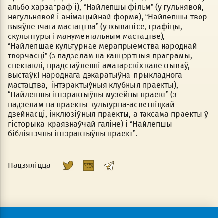
альбо харэаграфіі), “Найлепшы фільм” (у гульнявой,
негульнявой і анімацыйнай форме), “Найлепшы твор
выяўленчага мастацтва” (у жывапісе, графіцы,
скульптуры і манументальным мастацтве),
“Найлепшае культурнае мерапрыемства народнай
творчасці” (з падзелам на канцэртныя праграмы,
спектаклі, прадстаўленні аматарскіх калектываў,
выстаўкі народнага дэкаратыўна-прыкладнога
мастацтва, інтэрактыўныя клубныя праекты),
“Найлепшы інтэрактыўны музейны праект” (з
падзелам на праекты культурна-асветніцкай
дзейнасці, інклюзіўныя праекты, а таксама праекты ў
гісторыка-краязнаўчай галіне) і “Найлепшы
бібліятэчны інтэрактыўны праект”.
Падзяліцца