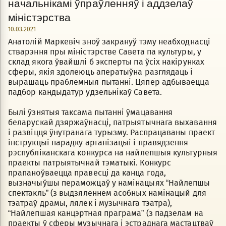
начальнікамі ўпраўленняў і аддзелаў
міністэрства
10.03.2021
Анатолій Маркевіч зноў закрануў тэму неабходнасці
стварэння пры міністэрстве Савета па культуры, у
склад якога ўвайшлі б эксперты па ўсіх накірунках
сферы, якія здолеюць аператыўна разглядаць і
вырашаць праблемныя пытанні. Цяпер адбываецца
падбор кандыдатур удзельнікаў Савета.
Былі ўзнятыя таксама пытанні ўмацавання
беларускай дзяржаўнасці, патрыятычнага выхавання
і развіцця ўнутранага турызму. Распрацаваны праект
інструкцыі парадку арганізацыі і правядзення
рэспубліканскага конкурса на найлепшыя культурныя
праекты патрыятычнай тэматыкі. Конкурс
прапаноўваецца правесці да канца года,
вызначыўшы пераможцаў у намінацыях “Найлепшы
спектакль” (з выдзяленнем асобных намінацый для
тэатраў драмы, лялек і музычнага тэатра),
“Найлепшая канцэртная праграма” (з падзелам на
праекты ў сферы музычнага і эстраднага мастацтваў