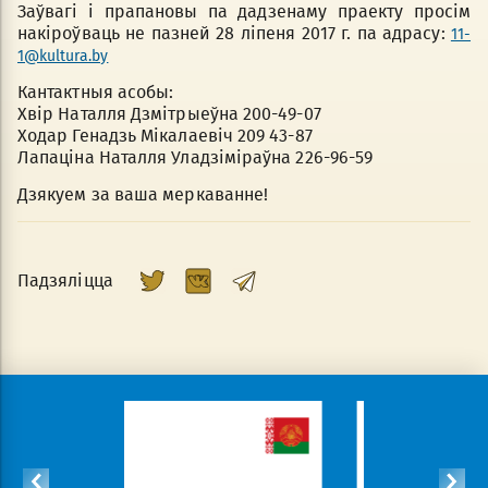
Заўвагі і прапановы па дадзенаму праекту просім
накіроўваць не пазней 28 ліпеня 2017 г. па адрасу:
11-
1@kultura.by
Кантактныя асобы:
Хвір Наталля Дзмітрыеўна 200-49-07
Ходар Генадзь Мікалаевіч 209 43-87
Лапаціна Наталля Уладзіміраўна 226-96-59
Дзякуем за ваша меркаванне!
Падзяліцца