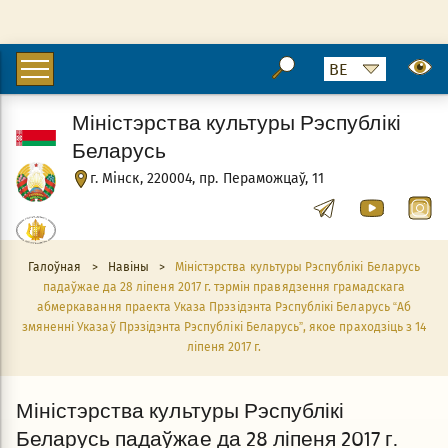
Міністэрства культуры Рэспублікі
Беларусь
г. Мінск, 220004, пр. Пераможцаў, 11
Галоўная
>
Навіны
>
Міністэрства культуры Рэспублікі Беларусь
падаўжае да 28 ліпеня 2017 г. тэрмін правядзення грамадскага
абмеркавання праекта Указа Прэзідэнта Рэспублікі Беларусь “Аб
змяненні Указаў Прэзідэнта Рэспублікі Беларусь”, якое праходзіць з 14
ліпеня 2017 г.
Міністэрства культуры Рэспублікі
Беларусь падаўжае да 28 ліпеня 2017 г.