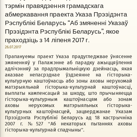
тэрмін правядзення грамадскага
абмеркавання праекта Указа Прэзідэнта
Рэспублікі Беларусь “Аб змяненні Указаў
Прэзідэнта Рэспублікі Беларусь”, якое
праходзіць з 14 ліпеня 2017 г.
26.07.2017
Прапануемы праект Указа прадугледжвае ўнясенне
змяненняў у Палажэнне аб парадку ажыццяўлення
адлiчэнняў за прадпрымальнiцкую дзейнасць, якая
аказвае непасрэднае ўздзеянне на гiсторыка-
культурную каштоўнасць або зоны аховы нерухомай
матэрыяльнай гiсторыка-культурнай каштоўнасцi,
выплаты кампенсацый за шкоду, што прычыняецца
гiсторыка-культурным каштоўнасцям або зонам
аховы нерухомых матэрыяльных гiсторыка-
культурных каштоўнасцей, зацверджанае Указам
Прэзідэнта Рэспублікі Беларусь ад 18 кастрычніка
2007 г. №527 “Аб некаторых пытаннях аховы
гісторыка-культурнай спадчыны”.