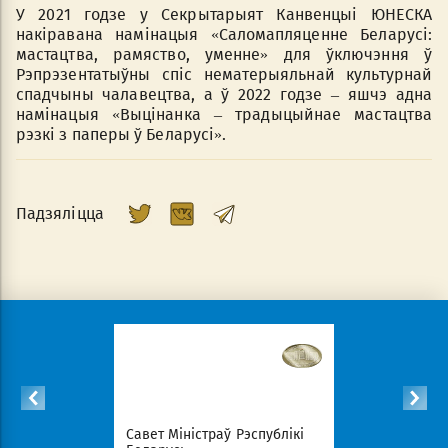
У 2021 годзе у Секрытарыят Канвенцыi ЮНЕСКА
накiравана намiнацыя «Саломапляценне Беларусi:
мастацтва, рамяство, уменне» для ўключэння ў
Рэпрэзентатыўны спiс нематерыяльнай культурнай
спадчыны чалавецтва, а ў 2022 годзе – яшчэ aдна
намiнацыя «Выцiнанка – традыцыйнае мастацтва
рэзкі з паперы ў Беларусі».
Падзяліцца
спублікі
Савет Міністраў Рэспублікі
Нацыянал