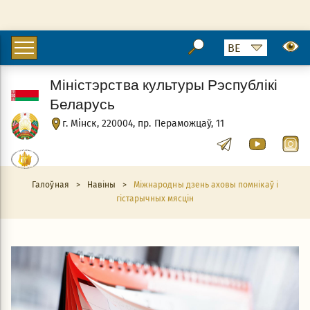
Міністэрства культуры Рэспублікі
Беларусь
г. Мінск, 220004, пр. Пераможцаў, 11
Галоўная
>
Навіны
>
Міжнародны дзень аховы помнікаў і
гістарычных мясцін