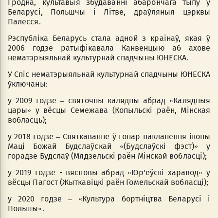
Гродна, культавыя збудаванні абарончага тыпу ў
Беларусі, Польшчы і Літве, драўляныя цэрквы
Палесся.
Рэспублiка Беларусь стала адной з краiнаў, якая ў
2006 годзе ратыфiкавала Канвенцыю аб ахове
нематэрыяльнай культурнай спадчыны ЮНЕСКА.
У Спiс нематэрыяльнай культурнай спадчыны ЮНЕСКА
ўключаны:
у 2009 годзе – святочны калядны абрад «Калядныя
цары» у вёсцы Семежава (Копыльскi раён, Мiнская
вобласць);
у 2018 годзе – Святкаванне ў гонар пакланення іконы
Маці Божай Будслаўскай «(Будслаўскі фэст)» у
горадзе Будслаў (Мядзельскі раён Мінскай вобласці);
у 2019 годзе - вясновы абрад «Юр'еўскі харавод» у
вёсцы Пагост (Жыткавiцкi раён Гомельскай вобласці);
у 2020 годзе – «Культура бортнiцтва Беларусi i
Польшы».