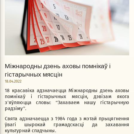
Міжнародны дзень аховы помнікаў і
гістарычных мясцін
18.04.2022
18 красавіка адзначаецца Міжнародны дзень аховы
помнікаў і гістарычных мясцін, дэвізам якога
з’яўляюцца словы: “Захаваем нашу гістарычную
радзіму”.
Свята адзначаецца з 1984 года з мэтай прыцягнення
ўвагі шырокай грамадскасці да захавання
культурнай спадчыны.