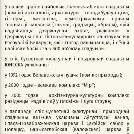
У нашай краіне найбольш значныя аб'екты спадчыны
(помнікі археалогіі, архітэктуры і горадабудаўніцтва,
гісторыі, мастацтва, нематэрыяльныя праявы
творчасці чалавека (звычаі, традыцыі, абрады), якія
падлягаюць дзяржаўнай ахове, уключаны ў
Дзяржаўны спіс гісторыка-культурных каштоўнасцяў
Рэспублікі Беларусь, які штогод пашыраецца, і сёння
налічвае больш за 5 600 аб'ектаў спадчыны.
У спіс Сусветнай культурнай і прыроднай спадчыны
ЮНЕСКА ўключаны:
у 1992 годзе Белавежская пушча (помнік прыроды);
у 2000 годзе – замкавы комплекс “Мір”;
у 2005 годзе – архітэктурна-культурны комплекс
рэзідэнцыі Радзівілаў у Нясвіжы і Дуга Струвэ;
У папярэдні спіс Сусветнай культурнай і прыроднай
спадчыны ЮНЕСКА ўключаны Аўгустоўскі канал,
Спаса-Праабражэнская царква і Сафійскі сабор у
Полацку, Барысаглебская (Каложская) царква ў