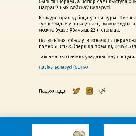
былі танцорамі, а цяпер самі выступаюць
Пагранічных войскаў Беларусі.
Конкурс праводзіцца ў тры туры. Першы
тур пройдзе ў прысутнасці міжнароднага 
можна будзе ўбачыць 22 лістапада.
Па выніках фіналу вызначаць пераможц
памеры Br1275 (першая прэмія), Br892,5 (д
Таксама вызначаць уладальнікаў спецыял
Навіны Беларусі (БЕЛТА)
Падзяліцца