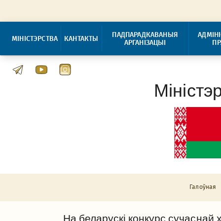
ПАДПАРАДКАВАНЫЯ
АДМІН
МІНІСТЭРСТВА
КАНТАКТЫ
АРГАНІЗАЦЫІ
П
Міністэ
Галоўная
На беларускі конкурс сучаснай 