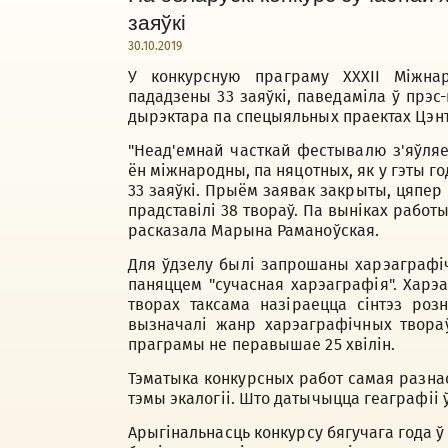
заяўкі
30.10.2019
У конкурсную праграму XXXII Міжнар
пададзены 33 заяўкі, паведаміла ў прэс
дырэктара па спецыяльных праектах Цэнт
"Неад'емнай часткай фестывалю з'яўляе
ён міжнародны, па няцотных, як у гэты го
33 заяўкі. Прыём заявак закрыты, цяпер 
прадставілі 38 твораў. Па выніках работы
расказала Марына Раманоўская.
Для ўдзелу былі запрошаны харэаграфіч
паняццем "сучасная харэаграфія". Харэа
творах таксама назіраецца сінтэз роз
вызначалі жанр харэаграфічных твораў
праграмы не перавышае 25 хвілін.
Тэматыка конкурсных работ самая разнас
тэмы экалогіі. Што датычыцца геаграфіі 
Арыгінальнасць конкурсу бягучага года ў 