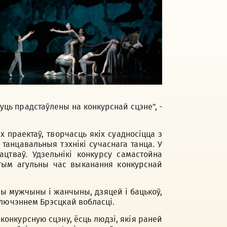
дуць прадстаўлены на конкурснай сцэне", -
праектаў, творчасць якіх суадносіцца з
танцавальныя тэхнікі сучаснага танца. У
цтваў. Удзельнікі конкурсу самастойна
этым агульны час выканання конкурснай
ны мужчыны і жанчыны, дзяцей і бацькоў,
ыключэннем Брэсцкай вобласці.
 конкурсную сцэну, ёсць людзі, якія раней