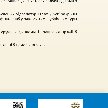
асаблівасць - з'явілася заяўка ад трыа з
аўленых відэаматэрыялаў. Другі закрыты
ы фіналістаў у заключным, публічным туры
, уручаны дыпломы і грашовыя прэміі ў
жанні ў памеры Br382,5.