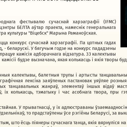
однага фестывалю сучаснай харэаграфіі (IFMC)
-цэнтры БЕЛТА аўтар праекта, намеснік генеральнага
ра культуры "Віцебск" Марына Раманоўская.
цца конкурс сучаснай харэаграфіі. Па цотных гадах
д, - беларускі. У бягучым годзе на конкурс пададзены
працуе камісія адборачнага відэатура. 33 калектывы
 камісіі будзе вызначана, якая колькасць і якія творы бу
ныя калектывы, балетныя трупы і артысты танцавальных 
графічная лексіка заяўленых пастановак уяўляе розныя 
ных танцавальных жанраў, элементаў іншых відаў маста
, іх колькасць, тэматыку і час асобнага твора, пры г
тайная. У прыватнасці, у іх адлюстраваны ўзаемаадносі
ўдзельнікаў, то прадстаўлены ўсе рэгіёны Беларусі, за в
тым, што ёсць піянеры сучаснага танца, якія вярнуліся на