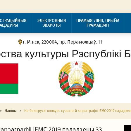
ІСТРАЦЫЙНЫЯ
ЭЛЕКТРОННЫЯ
ПРАМЫЯ ЛІНІІ, ПРЫЁМ
РАЦЭДУРЫ
ЗВАРОТЫ
ГРАМАДЗЯН
г. Мінск, 220004, пр. Пераможцаў, 11
рства культуры Рэспублікі 
>
Навіны
>
На беларускі конкурс сучаснай харэаграфіі IFMC-2019 пададзен
харэаграфіі IFMC-2019 пададзены 33