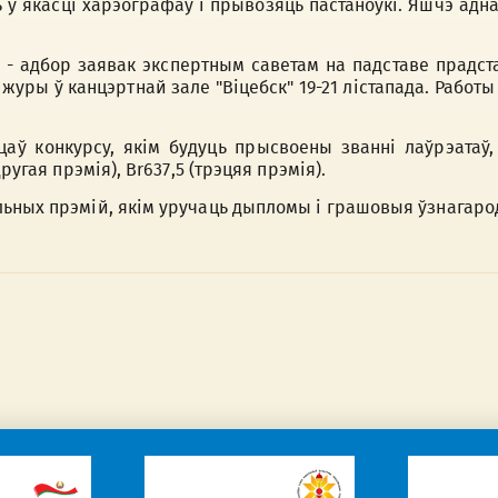
 у якасці харэографаў і прывозяць пастаноўкі. Яшчэ адна 
 - адбор заявак экспертным саветам на падставе прадст
журы ў канцэртнай зале "Віцебск" 19-21 лістапада. Работ
аў конкурсу, якім будуць прысвоены званні лаўрэатаў
ругая прэмія), Br637,5 (трэцяя прэмія).
ьных прэмій, якім уручаць дыпломы і грашовыя ўзнагарод