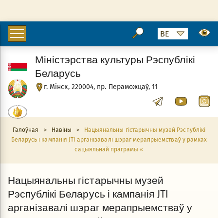
Міністэрства культуры Рэспублікі
Беларусь
г. Мінск, 220004, пр. Пераможцаў, 11
Галоўная
>
Навіны
>
Нацыянальны гістарычны музей Рэспублікі
Беларусь і кампанія JTI арганізавалі шэраг мерапрыемстваў у рамках
сацыяльнай праграмы «
Нацыянальны гістарычны музей
Рэспублікі Беларусь і кампанія JTI
арганізавалі шэраг мерапрыемстваў у