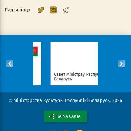
Падзяліцца
а Рэспублікі
Савет Міністраў Рэспублікі
Нацыя
Беларусь
парта
© Міністэрства культуры Рэспублікі Беларусь, 2026
КАРТА САЙТА