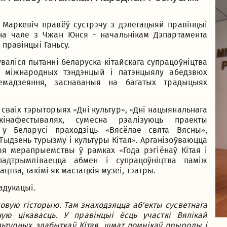
 Маркевіч правёў сустрэчу з дэлегацыяй правінцыі
 на чале з Чжан Юнся - начальнікам Дэпартамента
 правінцыі Ганьсу.
ўваліся пытанні беларуска-кітайскага супрацоўніцтва
х міжнародных тэндэнцый і патэнцыялу абедзвюх
емадзеяння, заснаваныя на багатых традыцыях
сваіх тэрыторыях «Дні культур», «Дні нацыянальнага
інафестывалях, сумесна рэалізуюць праекты
 у Беларусі праходзіць «Вясёлае свята Вясны»,
Тыдзень турызму і культуры Кітая». Арганізоўваюцца
я мерапрыемствы ў рамках «Года рэгіёнаў Кітая і
падтрымліваецца абмен і супрацоўніцтва паміж
цтва, такімі як мастацкія музеі, тэатры.
адукацыі.
овую гісторыю. Там знаходзяцца аб'екты сусветнага
ую цікавасць. У правінцыі ёсць участкі Вялікай
льтурных здабыткаў Кітая, шмат помнікаў прыроды і