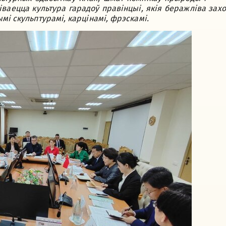
іваецца культура гарадоў правінцыі, якія беражліва зах
мі скульптурамі, карцінамі, фрэскамі.