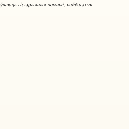
оўваюць гістарычныя помнікі, найбагатыя