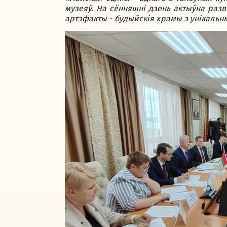
музеяў. На сённяшні дзень актыўна разв
артэфакты - будыйскія храмы з унікальны