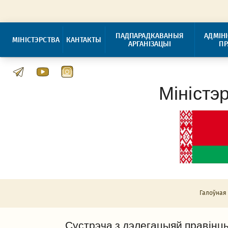
ПАДПАРАДКАВАНЫЯ
АДМІН
МІНІСТЭРСТВА
КАНТАКТЫ
АРГАНІЗАЦЫІ
П
Міністэ
Галоўная
Сустрэча з дэлегацыяй правінцы