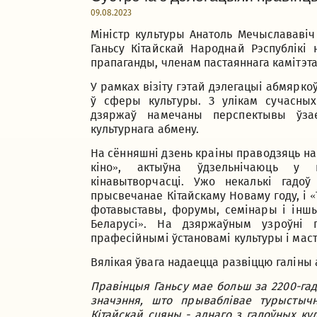
09.08.2023
Міністр культуры Анатоль Мечыслававіч
Ганьсу Кітайскай Народнай Рэспублікі
прапаганды, членам пастаяннага камітэта
У рамках візіту гэтай дэлегацыі абмярко
ў сферы культуры. З улікам сучасны
дзяржаў намечаны перспектывы ўза
культурнага абмену.
На сённяшні дзень краіны праводзяць на 
кіно», актыўна ўдзельнічаюць у к
кінавытворчасці. Ужо некалькі гадоў
прысвечанае Кітайскаму Новаму году, і «
фотавыставы, форумы, семінары і іншы
Беларусі». На дзяржаўным узроўні 
прафесійнымі ўстановамі культуры і маста
Вялікая ўвага надаецца развіццю галіны 
Правінцыя Ганьсу мае больш за 2200-гад
значэння, што прываблівае турыстычн
Кітайскай сцяны - аднаго з галоўных ку