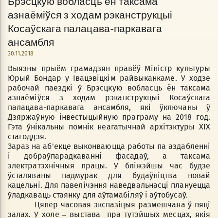
Брэсцкую вобласць ён таксама
азнаёміўся з ходам рэканструкцыі
Косаўскага палацава-паркавага
ансамбля
30.11.2018
Выязны прыём грамадзян правёў Міністр культуры
Юрый Бондар у Івацэвіцкім райвыканкаме. У ходзе
рабочай паездкі ў Брэсцкую вобласць ён таксама
азнаёміўся з ходам рэканструкцыі Косаўскага
палацава-паркавага ансамбля, які ўключаны ў
Дзяржаўную інвестыцыйную праграму на 2018 год.
Гэта ўнікальны помнік неагатычнай архітэктуры XIX
стагоддзя.
Зараз на аб'екце выконваюцца работы па аздабленні
і добраўпарадкаванні фасадаў, а таксама
электратэхнічныя працы. У бліжэйшы час будзе
ўсталяваны падмурак для будаўніцтва новай
кацельні. Для павелічэння наведвальнасці плануецца
ўладкаваць стаянку для аўтамабіляў і аўтобусаў.
Цяпер часовая экспазіцыя размешчана ў пяці
залах. У холе – выстава пра тутэйшых месцах, якія