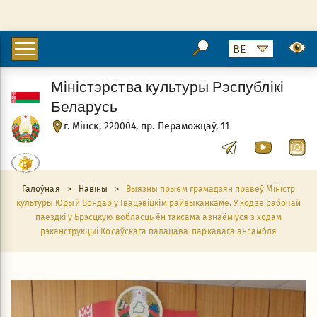
Міністэрства культуры Рэспублікі
Беларусь
г. Мінск, 220004, пр. Пераможцаў, 11
Галоўная
>
Навіны
>
Выязны прыём грамадзян правёў Міністр
культуры Юрый Бондар у Івацэвіцкім райвыканкаме. У ходзе рабочай
паездкі ў Брэсцкую вобласць ён таксама азнаёміўся з ходам
рэканструкцыі Косаўскага палацава-паркавага ансамбля