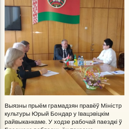
Выязны прыём грамадзян правёў Міністр
культуры Юрый Бондар у Івацэвіцкім
райвыканкаме. У ходзе рабочай паездкі ў