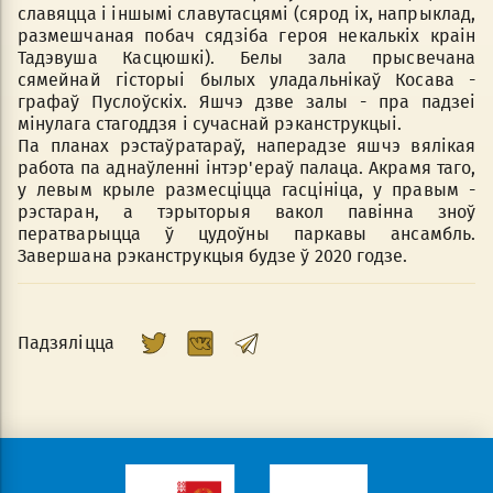
славяцца і іншымі славутасцямі (сярод іх, напрыклад,
размешчаная побач сядзіба героя некалькіх краін
Тадэвуша Касцюшкі). Белы зала прысвечана
сямейнай гісторыі былых уладальнікаў Косава -
графаў Пуслоўскіх. Яшчэ дзве залы - пра падзеі
мінулага стагоддзя і сучаснай рэканструкцыі.
Па планах рэстаўратараў, наперадзе яшчэ вялікая
работа па аднаўленні інтэр'ераў палаца. Акрамя таго,
у левым крыле размесціцца гасцініца, у правым -
рэстаран, а тэрыторыя вакол павінна зноў
ператварыцца ў цудоўны паркавы ансамбль.
Завершана рэканструкцыя будзе ў 2020 годзе.
Падзяліцца