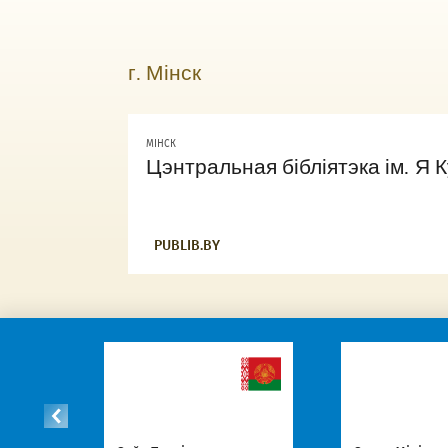
г. Мінск
МIНСК
Цэнтральная бібліятэка ім. Я 
PUBLIB.BY
іс