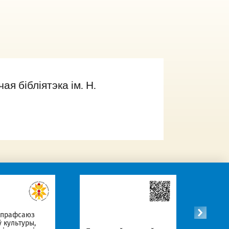
я бібліятэка ім. Н.
 прафсаюз
ў культуры,
Афіцы