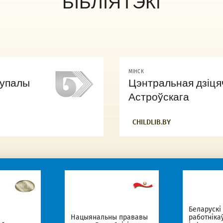
БІБЛІЯТЭКI
МIНСК
Купалы
Цэнтральная дзіцяча
Астроўскага
CHILDLIB.BY
Беларускі
Нацыянальны прававы
работніка