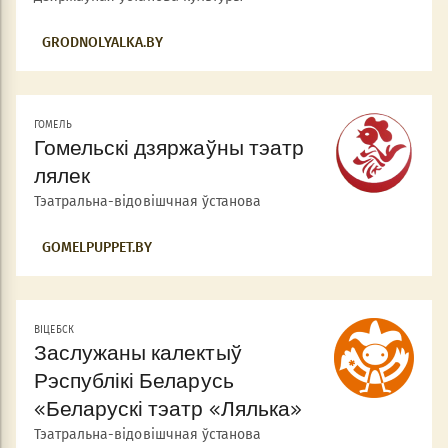
GRODNOLYALKA.BY
ГОМЕЛЬ
Гомельскі дзяржаўны тэатр
лялек
Тэатральна-відовішчная ўстанова
GOMELPUPPET.BY
ВІЦЕБСК
Заслужаны калектыў
Рэспублікі Беларусь
«Беларускі тэатр «Лялька»
Тэатральна-відовішчная ўстанова