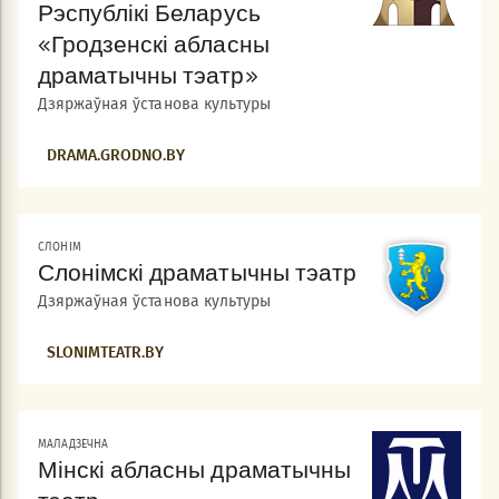
Рэспублікі Беларусь
«Гродзенскі абласны
драматычны тэатр»
Дзяржаўная ўстанова культуры
DRAMA.GRODNO.BY
СЛОНІМ
Слонімскі драматычны тэатр
Дзяржаўная ўстанова культуры
SLONIMTEATR.BY
МАЛАДЗЕЧНА
Мінскі абласны драматычны