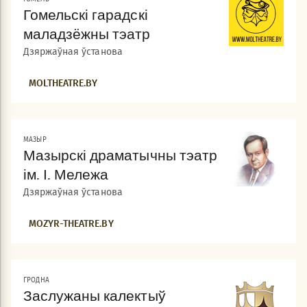
Гомельскі гарадскі
маладзёжны тэатр
Дзяржаўная ўстанова
MOLTHEATRE.BY
МАЗЫР
Мазырскі драматычны тэатр
ім. І. Мележа
Дзяржаўная ўстанова
MOZYR-THEATRE.BY
ГРОДНА
Заслужаны калектыў