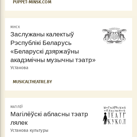
PUPPET-MINSK.COM
МIНСК
Заслужаны калектыў
Рэспублікі Беларусь
«Беларускі дзяржаўны
акадэмічны музычны тэатр»
Установа
MUSICALTHEATRE.BY
МАГІЛЁЎ
Магілёўскі абласны тэатр
лялек
Установа культуры