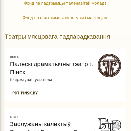
Фонд па падтрымцы таленавітай моладзі
Фонд па падтрымцы культуры і мастацтва
Тэатры мясцовага падпарадкавання
ПІНСК
Палескі драматычны тэатр г.
Пінск
Дзяржаўная ўстанова
PDT-PINSK.BY
БРЭСТ
Заслужаны калектыў