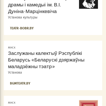
драмы і камедыі ім. В.І.
Дуніна-Марцінкевіча
Установа культуры
TEATR-BOBR.BY
МIНСК
Заслужаны калектыў Рэспублікі
Беларусь «Беларускі дзяржаўны
маладзёжны тэатр»
Установа
BGMTEATR.BY
МIНСК