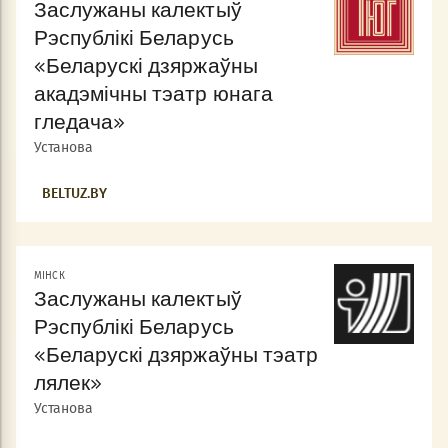
Заслужаны калектыў
Рэспублікі Беларусь
«Беларускі дзяржаўны
акадэмічны тэатр юнага
гледача»
Установа
BELTUZ.BY
МIНСК
Заслужаны калектыў
Рэспублікі Беларусь
«Беларускі дзяржаўны тэатр
лялек»
Установа