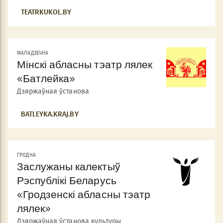
TEATRKUKOL.BY
МАЛАДЗЕЧНА
Мінскі абласны тэатр лялек
«Батлейка»
Дзяржаўная ўстанова
BATLEYKA.KRAJ.BY
ГРОДНА
Заслужаны калектыў
Рэспублікі Беларусь
«Гродзенскі абласны тэатр
лялек»
Дзяржаўная ўстанова культуры