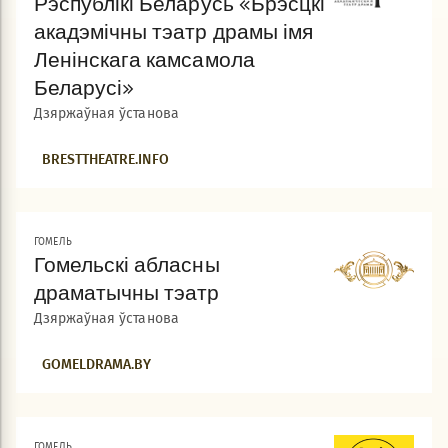
Рэспублікі Беларусь «Брэсцкі
акадэмічны тэатр драмы імя
Ленінскага камсамола
Беларусі»
Дзяржаўная ўстанова
BRESTTHEATRE.INFO
ГОМЕЛЬ
Гомельскі абласны
драматычны тэатр
Дзяржаўная ўстанова
GOMELDRAMA.BY
ГОМЕЛЬ