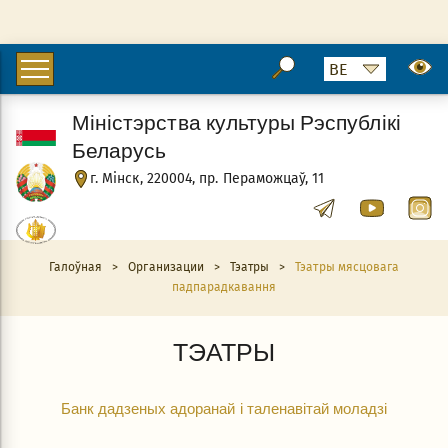
Міністэрства культуры Рэспублікі
Беларусь
г. Мінск, 220004, пр. Пераможцаў, 11
Галоўная
>
Организации
>
Тэатры
>
Тэатры мясцовага
падпарадкавання
ТЭАТРЫ
Банк дадзеных адоранай і таленавітай моладзі