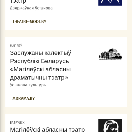
тэатр
Дзяржаўная ўстанова
THEATRE-MODT.BY
МАГІЛЁЎ
Заслужаны калектыў
Рэспублікі Беларусь
«Магілёўскі абласны
драматычны тэатр»
Установа культуры
MDRAMA.BY
БАБРУЙСК
Магілёўскі абласны тэатр