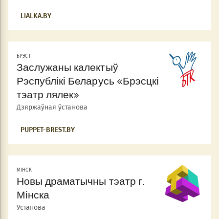
LIALKA.BY
БРЭСТ
Заслужаны калектыў
Рэспублікі Беларусь «Брэсцкі
тэатр лялек»
Дзяржаўная ўстанова
PUPPET-BREST.BY
МIНСК
Новы драматычны тэатр г.
Мінска
Установа