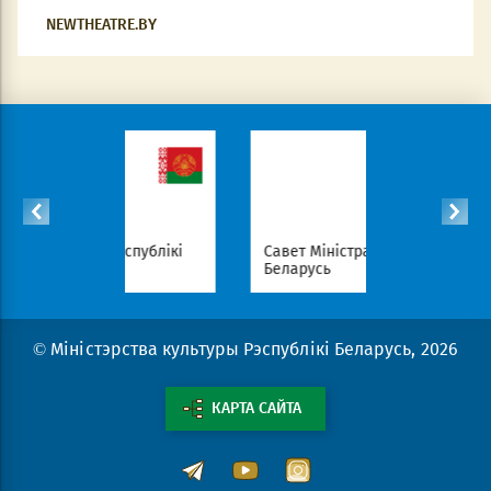
NEWTHEATRE.BY
Рэспублікі
Савет Міністраў Рэспублікі
Нацыяна
Беларусь
партал Р
© Міністэрства культуры Рэспублікі Беларусь, 2026
КАРТА САЙТА