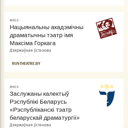
МIНСК
Нацыянальны акадэмічны
драматычны тэатр імя
Максіма Горкага
Дзяржаўная ўстанова
RUSTHEATRE.BY
МIНСК
Заслужаны калектыў
Рэспублікі Беларусь
«Рэспубліканскі тэатр
беларускай драматургіі»
Дзяржаўная ўстанова