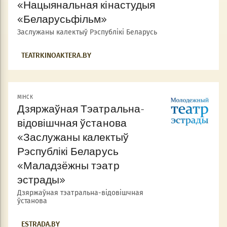
«Нацыянальная кінастудыя
«Беларусьфільм»
Заслужаны калектыў Рэспублікі Беларусь
TEATRKINOAKTERA.BY
МIНСК
Дзяржаўная Тэатральна-
відовішчная ўстанова
«Заслужаны калектыў
Рэспублікі Беларусь
«Маладзёжны тэатр
эстрады»
Дзяржаўная тэатральна-відовішчная
ўстанова
ESTRADA.BY