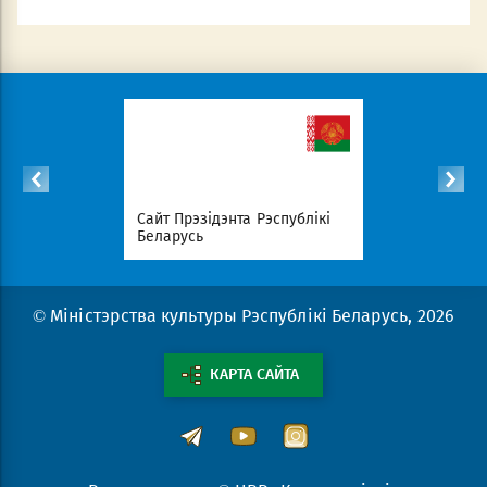
Сайт Прэзідэнта Рэспублікі
Савет Міністраў
аў
Беларусь
Беларусь
© Міністэрства культуры Рэспублікі Беларусь, 2026
КАРТА САЙТА