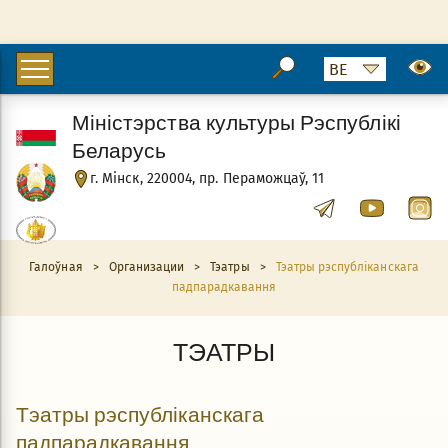
Міністэрства культуры Рэспублікі
Беларусь
г. Мінск, 220004, пр. Пераможцаў, 11
Галоўная
>
Организации
>
Тэатры
>
Тэатры рэспубліканскага
падпарадкавання
ТЭАТРЫ
Тэатры рэспубліканскага
падпарадкавання