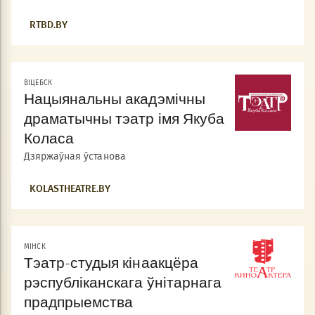
RTBD.BY
ВІЦЕБСК
Нацыянальны акадэмічны
драматычны тэатр імя Якуба
Коласа
Дзяржаўная ўстанова
KOLASTHEATRE.BY
МIНСК
Тэатр-студыя кінаакцёра
рэспубліканскага ўнітарнага
прадпрыемства