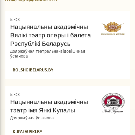
МIНСК
Нацыянальны акадэмічны
Вялікі тэатр оперы і балета
Рэспублікі Беларусь
Дзяржаўная тэатральна-відовішчная
ўстанова
BOLSHOIBELARUS.BY
МIНСК
Нацыянальны акадэмічны
тэатр імя Янкі Купалы
Дзяржаўная ўстанова
KUPALAUSKI.BY