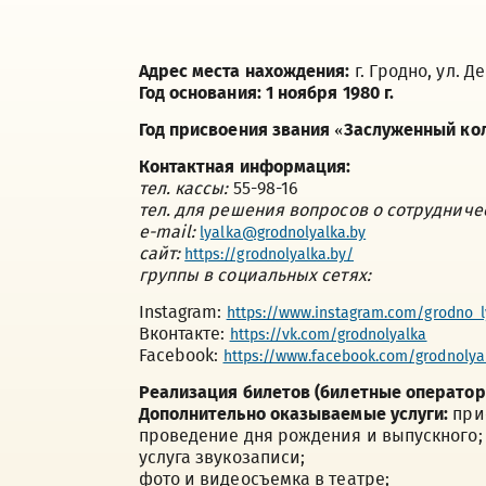
Адрес места нахождения:
г. Гродно, ул. Д
Год основания:
1 ноября 1980 г.
Год присвоения звания
«Заслуженный кол
Контактная информация:
тел. кассы:
55-98-16
тел. для решения вопросов о сотрудниче
e
-
mail
:
lyalka@grodnolyalka.by
сайт:
https://grodnolyalka.by/
группы в социальных сетях:
Instagram:
https://www.instagram.com/grodno_l
Вконтакте:
https://vk.com/grodnolyalka
Facebook:
https://www.facebook.com/grodnolya
Реализация билетов (билетные оператор
Дополнительно оказываемые услуги:
при
проведение дня рождения и выпускного;
услуга звукозаписи;
фото и видеосъемка в театре;