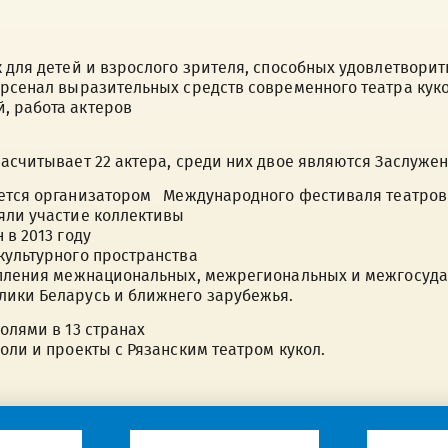
к для детей и взрослого зрителя, способных удовлетвори
арсенал выразительных средств современного театра куко
, работа актеров
насчитывает 22 актера, среди них двое являются Заслуже
яется организатором Международного фестиваля театров 
яли участие коллективы
 в 2013 году
культурного пространства
репления межнациональных, межрегиональных и межгосуда
лики Беларусь и ближнего зарубежья.
олями в 13 странах
оли и проекты с Рязанским театром кукол.