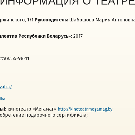
ИНФОРМАЦИЯ О ТЕАТР
ержинского, 1/1
Руководитель:
Шабашова Мария Антоновн
лектив Республики Беларусь»:
2017
стве:
55-98-11
yalka/
lka
ы):
кинотеатр «Мегамаг»
http://kinoteatr.megamag.by
обретение подарочного сертификата;