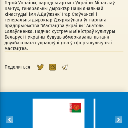
Герой Украіны, народны артыст Украіны Міраслаў
Вантух, генеральны дырэктар Нацыянальнай
кінастудыі імя А.Даўжэнкі Ігар Стаўчанскі і
генеральны дырэктар Дзяржаўнага ўнітарнага
прадпрыемства “Мастацтва Украіны” Анатоль
Салаўяненка. Падчас сустрэчы міністраў культуры
Беларусі і Украіны будуць абмеркаваны пытанні
двухбаковага супрацоўніцтва ў сферы культуры і
мастацтва.
Поделиться