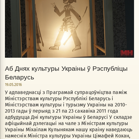
Аб Днях культуры Украіны ў Рэспубліцы
Беларусь
19.05.2016
У адпаведнасці з Праграмай супрацоўніцтва паміж
Міністэрствам культуры Рэспублікі Беларусь і
Міністэрствам культуры і турызму Украіны на 2010-
2013 гады ў перыяд з 21 па 23 сакавіка 2011 года
адбудуцца Дні культуры Украіны ў Беларусі У складзе
афіцыйнай дэлегацыі на чале з Міністрам культуры
Украіны Міхаілам Кулынякам нашу краіну наведаюць
намеснік Міністра культуры Украіны Цімафей Кохан,