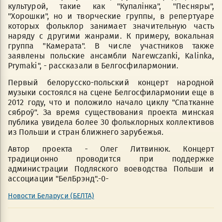
культурой, такие как "Купалінка", "Песняры",
"Хорошки", но и творческие группы, в репертуаре
которых фольклор занимает значительную часть
наряду с другими жанрами. К примеру, вокальная
группа "Камерата". В числе участников также
заявлены польские ансамбли Narewczanki, Kalinka,
Prymaki", - рассказали в Белгосфилармонии.
Первый белорусско-польский концерт народной
музыки состоялся на сцене Белгосфилармонии еще в
2012 году, что и положило начало циклу "Спатканне
сяброў". За время существования проекта минская
публика увидела более 30 фольклорных коллективов
из Польши и стран ближнего зарубежья.
Автор проекта - Олег Литвинюк. Концерт
традиционно проводится при поддержке
администрации Подляского воеводства Польши и
ассоциации "БелБрэнд".-0-
Новости Беларуси (БЕЛТА)