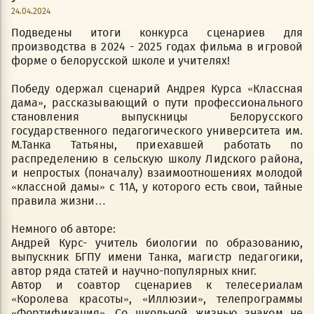
24.04.2024
Подведены итоги конкурса сценариев для
производства в 2024 - 2025 годах фильма в игровой
форме о белорусской школе и учителях!
Победу одержал сценарий Андрея Курса «Классная
дама», рассказывающий о пути профессионального
становления выпускницы Белорусского
государственного педагогического университета им.
М.Танка Татьяны, приехавшей работать по
распределению в сельскую школу Лидского района,
и непростых (поначалу) взаимоотношениях молодой
«классной дамы» с 11А, у которого есть свои, тайные
правила жизни…
Немного об авторе:
Андрей Курс- учитель биологии по образованию,
выпускник БГПУ имени Танка, магистр педагогики,
автор ряда статей и научно-популярных книг.
Автор и соавтор сценариев к телесериалам
«Королева красоты», «Иллюзии», телепрограммы
«Фортификация». Со школьной жизнью знаком не