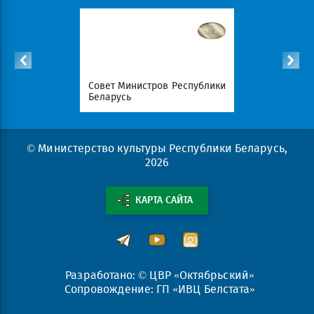
Республики
Совет Министров Республики
Национал
Беларусь
портал Ре
© Министерство культуры Республики Беларусь,
2026
КАРТА САЙТА
Разработано: © ЦВР «Октябрьский»
Сопровождение: ГП «ИВЦ Белстата»