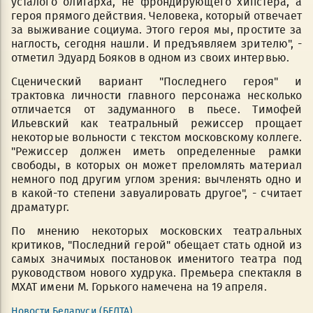
усталого олигарха, не фрондирующего хипстера, а
героя прямого действия. Человека, который отвечает
за выживание социума. Этого героя мы, простите за
наглость, сегодня нашли. И предъявляем зрителю", -
отметил Эдуард Бояков в одном из своих интервью.
Сценический вариант "Последнего героя" и
трактовка личности главного персонажа несколько
отличается от задуманного в пьесе. Тимофей
Ильевский как театральный режиссер прощает
некоторые вольности с текстом московскому коллеге.
"Режиссер должен иметь определенные рамки
свободы, в которых он может преломлять материал
немного под другим углом зрения: вычленять одно и
в какой-то степени завуалировать другое", - считает
драматург.
По мнению некоторых московских театральных
критиков, "Последний герой" обещает стать одной из
самых значимых постановок именитого театра под
руководством нового худрука. Премьера спектакля в
МХАТ имени М. Горького намечена на 19 апреля.
Новости Беларуси (БЕЛТА)