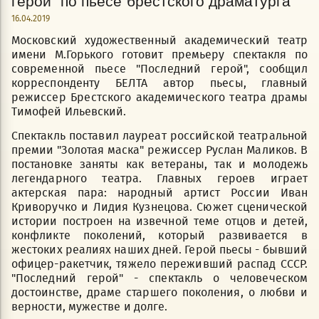
герой" по пьесе брестского драматурга
16.04.2019
Московский художественный академический театр
имени М.Горького готовит премьеру спектакля по
современной пьесе "Последний герой", сообщил
корреспонденту БЕЛТА автор пьесы, главный
режиссер Брестского академического театра драмы
Тимофей Ильевский.
Спектакль поставил лауреат российской театральной
премии "Золотая маска" режиссер Руслан Маликов. В
постановке заняты как ветераны, так и молодежь
легендарного театра. Главных героев играет
актерская пара: народный артист России Иван
Криворучко и Лидия Кузнецова. Сюжет сценической
истории построен на извечной теме отцов и детей,
конфликте поколений, который развивается в
жестоких реалиях наших дней. Герой пьесы - бывший
офицер-ракетчик, тяжело переживший распад СССР.
"Последний герой" - спектакль о человеческом
достоинстве, драме старшего поколения, о любви и
верности, мужестве и долге.