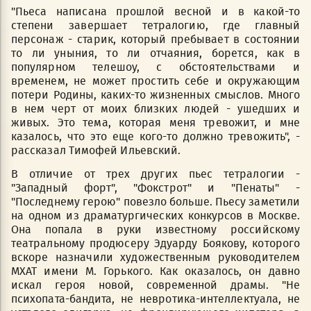
"Пьеса написана прошлой весной и в какой-то
степени завершает тетралогию, где главный
персонаж - старик, который пребывает в состоянии
то ли уныния, то ли отчаяния, борется, как в
популярном телешоу, с обстоятельствами и
временем, не может простить себе и окружающим
потери Родины, каких-то жизненных смыслов. Много
в нем черт от моих близких людей - ушедших и
живых. Это тема, которая меня тревожит, и мне
казалось, что это еще кого-то должно тревожить", -
рассказал Тимофей Ильевский.
В отличие от трех других пьес тетралогии -
"Западный форт", "Фокстрот" и "Пенаты" -
"Последнему герою" повезло больше. Пьесу заметили
на одном из драматургических конкурсов в Москве.
Она попала в руки известному российскому
театральному продюсеру Эдуарду Боякову, которого
вскоре назначили художественным руководителем
МХАТ имени М. Горького. Как оказалось, он давно
искал героя новой, современной драмы. "Не
психопата-бандита, не невротика-интеллектуала, не