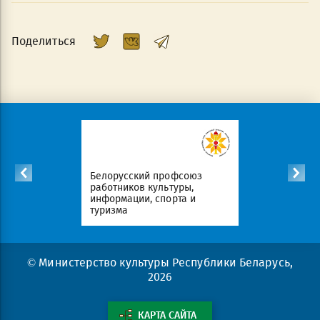
Поделиться
союз
ры,
Официаль
а и
ресурсы Р
Портал рейтинговой оценки
Беларусь
© Министерство культуры Республики Беларусь,
2026
КАРТА САЙТА