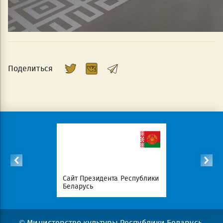
Поделиться
список
Сайт Президента Республики
Совет Мин
атериалов
Беларусь
Беларусь
© Министерство культуры Республики Беларусь,