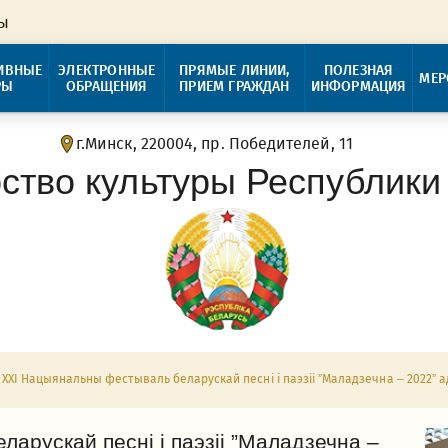
ры
ИВНЫЕ
ЭЛЕКТРОННЫЕ
ПРЯМЫЕ ЛИНИИ,
ПОЛЕЗНАЯ
МЕР
РЫ
ОБРАЩЕНИЯ
ПРИЕМ ГРАЖДАН
ИНФОРМАЦИЯ
г.Минск, 220004, пр. Победителей, 11
ство культуры Республики
XXI Нацыянальны фестываль беларускай песні і паэзіi ”Маладзечна – 2022” а
арускай песні і паэзіi ”Маладзечна –