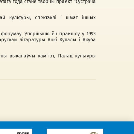
этага года стане творчы праект “Сустрэча
ай культуры, спектаклі і шмат іншых
х форумаў. Упершыню ён прайшоў у 1993
арускай літаратуры Янкі Купалы і Якуба
сны выканаўчы камітэт, Палац культуры