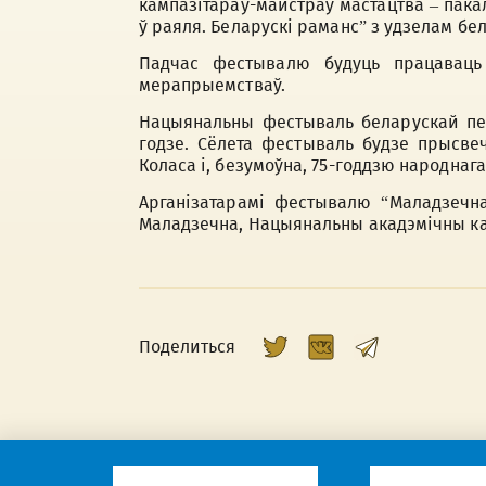
кампазітараў-майстраў мастацтва – пакал
ў раяля. Беларускі раманс” з удзелам бел
Падчас фестывалю будуць працаваць 
мерапрыемстваў.
Нацыянальны фестываль беларускай пес
годзе. Сёлета фестываль будзе прысвеч
Коласа і, безумоўна, 75-годдзю народнага
Арганізатарамі фестывалю “Маладзечна
Маладзечна, Нацыянальны акадэмічны ка
Поделиться