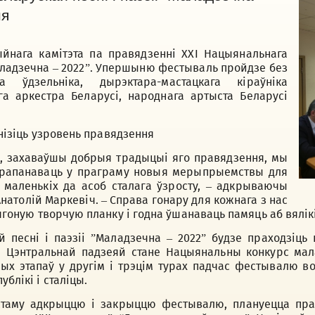
ня
йнага камiтэта па правядзенні XXI Нацыянальнага
аладзечна – 2022”. Упершыню фестываль пройдзе без
а ўдзельніка, дырэктара-мастацкага кіраўніка
га аркестра Беларусі, народнага артыста Беларусі
ізіць узровень правядзення
, захаваўшы добрыя традыцыі яго правядзення, мы
 прапанаваць у праграму новыя мерыпрыемствы для
 маленькіх да асоб сталага ўзросту, – адкрываючы
натолій Маркевіч. – Справа гонару для кожнага з нас
 ягоную творчую планку і годна ўшанаваць памяць аб вялік
песні і паэзіi ”Маладзечна – 2022” будзе праходзіць н
 Цэнтральнай падзеяй стане Нацыянальны конкурс мал
ных этапаў у другім і трэцім турах падчас фестывалю в
блікі і сталіцы.
стаму адкрыццю і закрыццю фестывалю, плануецца прав