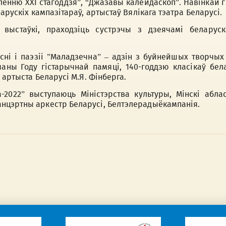
енню XXI стагоддзя”, “Джазавы калейдаскоп”. Навінкай г
арускіх кампазітараў, артыстаў Вялікага тэатра Беларусі.
выстаўкі, праходзіць сустрэчы з дзеячамі беларуск
ні і паэзіi ”Маладзечна” – адзін з буйнейшых творчы
аны Году гістарычнай памяці, 140-годдзю класікаў бел
 артыста Беларусі М.Я. Фінберга.
-2022” выступаюць Міністэрства культуры, Мінскі абла
нцэртны аркестр Беларусі, Белтэлерадыёкампанія.