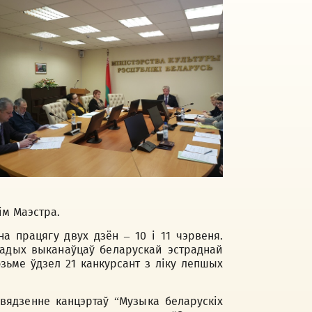
ім Маэстра.
а працягу двух дзён – 10 і 11 чэрвеня.
адых выканаўцаў беларускай эстраднай
озьме ўдзел 21 канкурсант з ліку лепшых
ядзенне канцэртаў “Музыка беларускіх