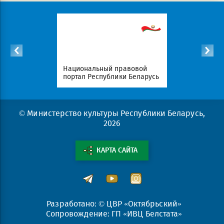
Белорусский профсоюз
работников культуры,
авовой
информации, спорта и
и Беларусь
туризма
Портал р
© Министерство культуры Республики Беларусь,
2026
КАРТА САЙТА
Разработано: © ЦВР «Октябрьский»
Сопровождение: ГП «ИВЦ Белстата»