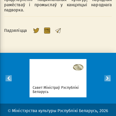
рамёстваў і промыслаў у канцэпцыі народнага
падворка.
Падзяліцца
спублікі
Савет Міністраў Рэспублікі
Нацыянал
Беларусь
партал Рэ
© Міністэрства культуры Рэспублікі Беларусь, 2026