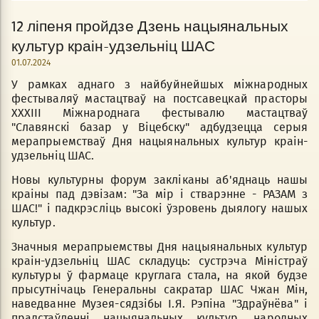
12 ліпеня пройдзе Дзень нацыянальных
культур краін-удзельніц ШАС
01.07.2024
У рамках аднаго з найбуйнейшых міжнародных
фестываляў мастацтваў на постсавецкай прасторы
ХХХIII Міжнароднага фестывалю мастацтваў
"Славянскі базар у Віцебску" адбудзецца серыя
мерапрыемстваў Дня нацыянальных культур краін-
удзельніц ШАС.
Новы культурны форум закліканы аб'яднаць нашы
краіны пад дэвізам: "За мір і стварэнне - РАЗАМ з
ШАС!" і падкрэсліць высокі ўзровень дыялогу нашых
культур.
Значныя мерапрыемствы Дня нацыянальных культур
краін-удзельніц ШАС складуць: сустрэча Міністраў
культуры ў фармаце круглага стала, на якой будзе
прысутнічаць Генеральны сакратар ШАС Чжан Мін,
наведванне Музея-сядзібы І.Я. Рэпіна "Здраўнёва" і
прадстаўленні нацыянальных культур, народных