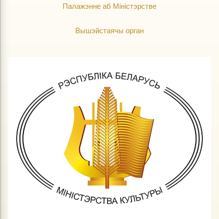
Палажэнне аб Міністэрстве
Вышэйстаячы орган