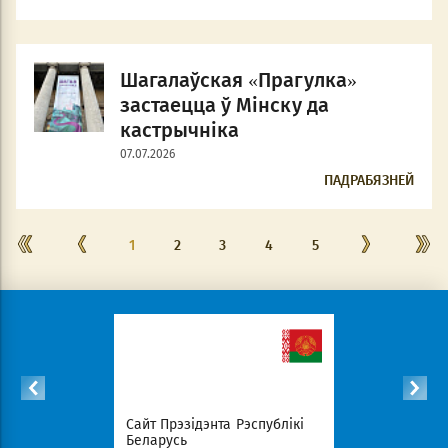
Шагалаўская «Прагулка»
застаецца ў Мінску да
кастрычніка
07.07.2026
ПАДРАБЯЗНЕЙ
1
2
3
4
5
Сайт Прэзідэнта Рэспублікі
Савет Міністраў Рэспуб
Беларусь
Беларусь