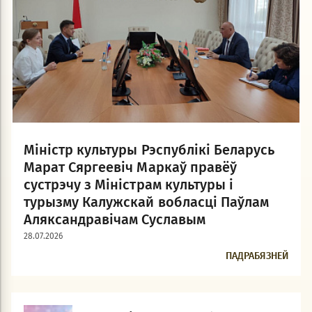
Міністр культуры Рэспублікі Беларусь
Марат Сяргеевіч Маркаў правёў
сустрэчу з Міністрам культуры і
турызму Калужскай вобласці Паўлам
Аляксандравічам Суславым
28.07.2026
ПАДРАБЯЗНЕЙ