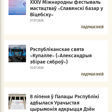
XXXV Міжнародны фестываль
мастацтваў «Славянскі базар у
Віцебску»
27.07.2026
ПАДРАБЯЗНЕЙ
Рэспубліканскае свята
«Купалле» («Александрыя
збірае сяброў»)
13.07.2026
ПАДРАБЯЗНЕЙ
8 ліпеня ў Палацы Рэспублікі
адбылася Урачыстая
цырымонія адкрыцця Дзён