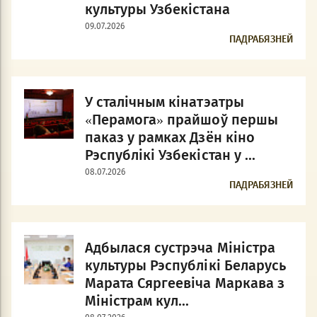
культуры Узбекістана
09.07.2026
ПАДРАБЯЗНЕЙ
У сталічным кінатэатры
«Перамога» прайшоў першы
паказ у рамках Дзён кіно
Рэспублікі Узбекістан у ...
08.07.2026
ПАДРАБЯЗНЕЙ
Адбылася сустрэча Міністра
культуры Рэспублікі Беларусь
Марата Сяргеевіча Маркава з
Міністрам кул...