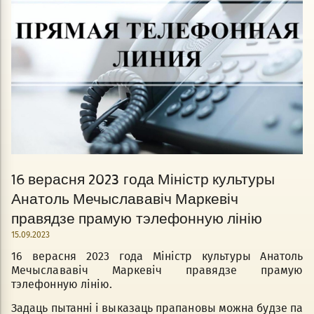
16 верасня 2023 года Міністр культуры
Анатоль Мечыслававіч Маркевіч
правядзе прамую тэлефонную лінію
15.09.2023
16 верасня 2023 года Міністр культуры Анатоль
Мечыслававіч Маркевіч правядзе прамую
тэлефонную лінію.
Задаць пытанні і выказаць прапановы можна будзе па