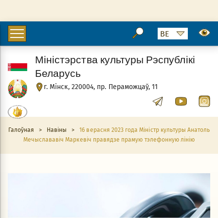
Міністэрства культуры Рэспублікі
Беларусь
г. Мінск, 220004, пр. Пераможцаў, 11
Галоўная
>
Навіны
>
16 верасня 2023 года Міністр культуры Анатоль
Мечыслававіч Маркевіч правядзе прамую тэлефонную лінію