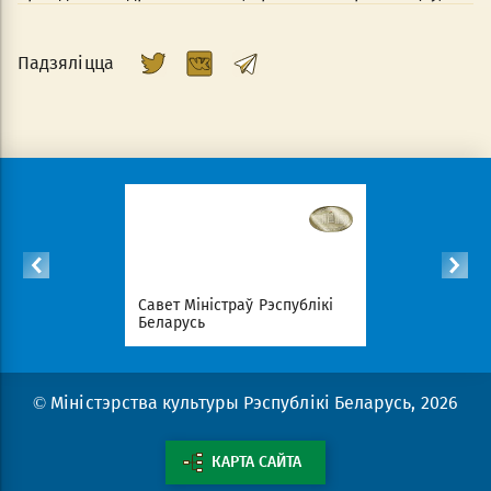
Падзяліцца
спублікі
Савет Міністраў Рэспублікі
Нацыянал
Беларусь
партал Рэ
© Міністэрства культуры Рэспублікі Беларусь, 2026
КАРТА САЙТА