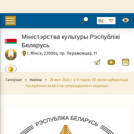
Міністэрства культуры Рэспублікі
Беларусь
г. Мінск, 220004, пр. Пераможцаў, 11
Галоўная
>
Навіны
>
28 мая 2024 г. у 11 гадзін 00 хвілін адбудзецца
пасяджэнне камісіі па супрацьдзеянні карупцыі