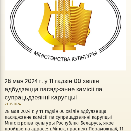
28 мая 2024 г. у 11 гадзін 00 хвілін
адбудзецца пасяджэнне камісіі па
супрацьдзеянні карупцыі
21.05.2024
28 мая 2024 г. у 11 гадзін 00 хвілін адбудзецца
пасяджэнне камісіі па супрацьдзеянні карупцыі
Міністэрства культуры Рэспублікі Беларусь, якое
пройдзе па адрасе: г.Мінск, праспект Пераможцаў, 11