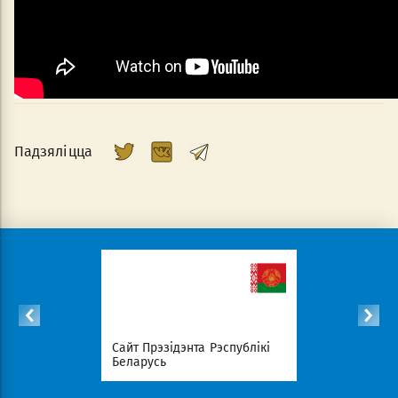
Падзяліцца
с
Сайт Прэзідэнта Рэспублікі
Савет Міні
эрыялаў
Беларусь
Беларусь