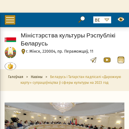
Міністэрства культуры Рэспублікі
Беларусь
г. Мінск, 220004, пр. Пераможцаў, 11
Галоўная
>
Навіны
>
Беларусь і Татарстан падпісалі «Дарожную
карту» супрацоўніцтва ў сферы культуры на 2023 год