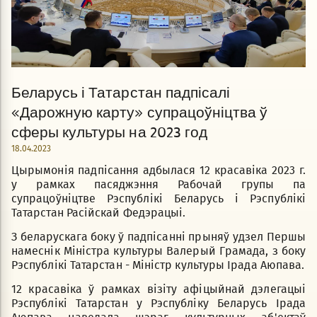
Беларусь і Татарстан падпісалі
«Дарожную карту» супрацоўніцтва ў
сферы культуры на 2023 год
18.04.2023
Цырымонія падпісання адбылася 12 красавіка 2023 г.
у рамках пасяджэння Рабочай групы па
супрацоўніцтве Рэспублікі Беларусь і Рэспублікі
Татарстан Расійскай Федэрацыі.
З беларускага боку ў падпісанні прыняў удзел Першы
намеснік Міністра культуры Валерый Грамада, з боку
Рэспублікі Татарстан - Міністр культуры Ірада Аюпава.
12 красавіка ў рамках візіту афіцыйнай дэлегацыі
Рэспублікі Татарстан у Рэспубліку Беларусь Ірада