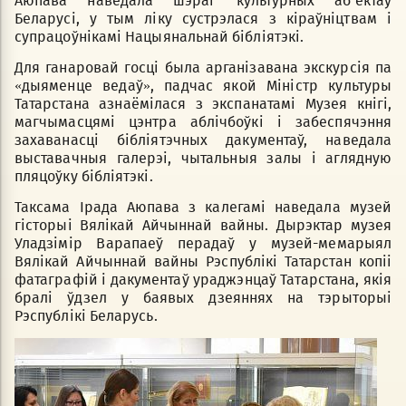
Аюпава наведала шэраг культурных аб'ектаў
Беларусі, у тым ліку сустрэлася з кіраўніцтвам і
супрацоўнікамі Нацыянальнай бібліятэкі.
Для ганаровай госці была арганізавана экскурсія па
«дыяменце ведаў», падчас якой Міністр культуры
Татарстана азнаёмілася з экспанатамі Музея кнігі,
магчымасцямі цэнтра аблічбоўкі і забеспячэння
захаванасці бібліятэчных дакументаў, наведала
выставачныя галерэі, чытальныя залы і аглядную
пляцоўку бібліятэкі.
Таксама Ірада Аюпава з калегамі наведала музей
гісторыі Вялікай Айчыннай вайны. Дырэктар музея
Уладзімір Варапаеў перадаў у музей-мемарыял
Вялікай Айчыннай вайны Рэспублікі Татарстан копіі
фатаграфій і дакументаў ураджэнцаў Татарстана, якія
бралі ўдзел у баявых дзеяннях на тэрыторыі
Рэспублікі Беларусь.