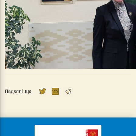
Падзяліцца