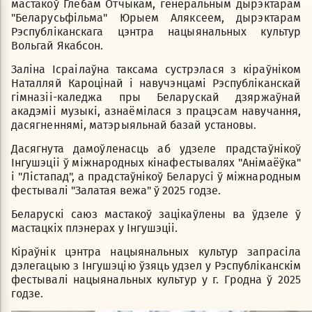
мастакоў Глебам Отчыкам, генеральным дырэктарам
"Беларусьфільма" Юрыем Аляксеем, дырэктарам
Рэспубліканскага цэнтра нацыянальных культур
Вольгай Якабсон.
Заліна Ісраілаўна таксама сустрэлася з кіраўніком
Наталляй Кароцінай і навучэнцамі Рэспубліканскай
гімназіі-каледжа пры Беларускай дзяржаўнай
акадэміі музыкі, азнаёмілася з працэсам навучання,
дасягненнямі, матэрыяльнай базай установы.
Дасягнута дамоўленасць аб удзеле прадстаўнікоў
Інгушэціі ў міжнародных кінафестывалях "Анімаёўка"
і "Лістапад", а прадстаўнікоў Беларусі ў міжнародным
фестывалі "Залатая вежа" ў 2025 годзе.
Беларускі саюз мастакоў зацікаўлены ва ўдзеле ў
мастацкіх плэнерах у Інгушэціі.
Кіраўнік цэнтра нацыянальных культур запрасіла
дэлегацыю з Інгушэцію ўзяць удзел у Рэспубліканскім
фестывалі нацыянальных культур у г. Гродна ў 2025
годзе.