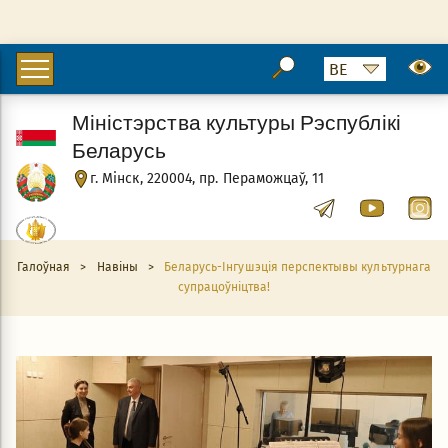
Міністэрства культуры Рэспублікі
Беларусь
г. Мінск, 220004, пр. Пераможцаў, 11
Галоўная
>
Навіны
>
Беларусь-Інгушэція перспектывы культурнага
супрацоўніцтва!