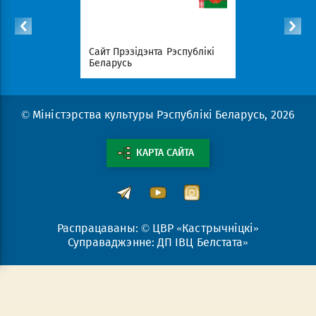
с
Сайт Прэзідэнта Рэспублікі
Савет Міні
эрыялаў
Беларусь
Беларусь
© Міністэрства культуры Рэспублікі Беларусь, 2026
КАРТА САЙТА
Распрацаваны: © ЦВР «Кастрычніцкі»
Суправаджэнне: ДП ІВЦ Белстата»