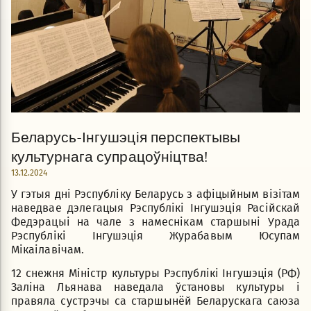
Беларусь-Інгушэція перспектывы
культурнага супрацоўніцтва!
13.12.2024
У гэтыя дні Рэспубліку Беларусь з афіцыйным візітам
наведвае дэлегацыя Рэспублікі Інгушэція Расійскай
Федэрацыі на чале з намеснікам старшыні Урада
Рэспублікі Інгушэція Журабавым Юсупам
Мікаілавічам.
12 снежня Міністр культуры Рэспублікі Інгушэція (РФ)
Заліна Льянава наведала ўстановы культуры і
правяла сустрэчы са старшынёй Беларускага саюза