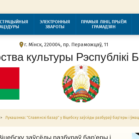
ІСТРАЦЫЙНЫЯ
ЭЛЕКТРОННЫЯ
ПРАМЫЯ ЛІНІІ, ПРЫЁМ
РАЦЭДУРЫ
ЗВАРОТЫ
ГРАМАДЗЯН
г. Мінск, 220004, пр. Пераможцаў, 11
рства культуры Рэспублікі 
>
Лукашэнка: "Славянскі базар" у Віцебску заўсёды разбураў бар'еры і ўм
Віцебску заўсёды разбураў бар'еры і