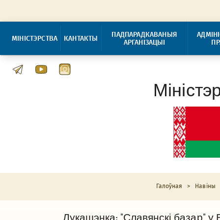
ПАДПАРАДКАВАНЫЯ
АДМІН
МІНІСТЭРСТВА
КАНТАКТЫ
АРГАНІЗАЦЫІ
П
Міністэ
Галоўная
>
Навіны
Лукашэнка: "Славянскі базар" у 