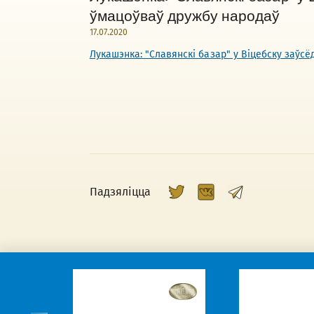
ўмацоўваў дружбу народаў
17.07.2020
Лукашэнка: "Славянскі базар" у Віцебску заўс
Падзяліцца