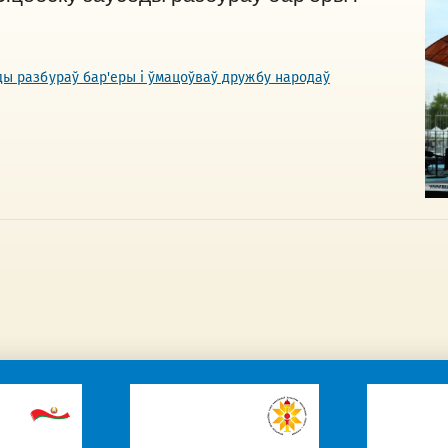
ёды разбураў бар'еры і ўмацоўваў дружбу народаў