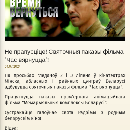
Не прапусціце! Святочныя паказы фільма
"Час вярнуцца"!
01.07.2024
Па просьбах гледачоў 2 і 3 ліпеня ў кінатэатрах
Мінска, абласных і раённых цэнтраў Беларусі
адбудуцца святочныя паказы фільма "Час вярнуцца".
Працягнуцца паказы прэм'ернага анімацыйнага
фільма "Мемарыяльныя комплексы Беларусі".
Сустракайце галоўнае свята Радзімы з родным
беларускім кіно!
Відэа: