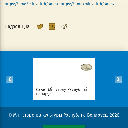
,
https://t.me/minkultrb/38831
https://t.me/minkultrb/38832
Падзяліцца
спублікі
Савет Міністраў Рэспублікі
Нацыянал
Беларусь
партал Рэ
© Міністэрства культуры Рэспублікі Беларусь, 2026