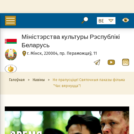
Міністэрства культуры Рэспублікі
Беларусь
г. Мінск, 220004, пр. Пераможцаў, 11
Галоўная
>
Навіны
>
Не прапусціце! Святочныя паказы фільма
"Час вярнуцца"!