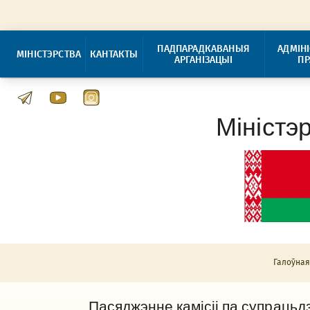
ПАДПАРАДКАВАНЫЯ
АДМІН
МІНІСТЭРСТВА
КАНТАКТЫ
АРГАНІЗАЦЫІ
П
Міністэ
Галоўна
Пасяджэнне камісіі па супрацьд