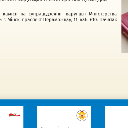
 камісіі па супрацьдзеянні карупцыі Міністэрства
г. Мiнск, праспект Пераможцаў, 11, каб. 610. Пачатак