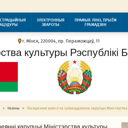
ІСТРАЦЫЙНЫЯ
ЭЛЕКТРОННЫЯ
ПРАМЫЯ ЛІНІІ, ПРЫЁМ
РАЦЭДУРЫ
ЗВАРОТЫ
ГРАМАДЗЯН
г. Мінск, 220004, пр. Пераможцаў, 11
рства культуры Рэспублікі 
я
>
Навіны
>
Пасяджэнне камісіі па супрацьдзеянні карупцыі Міністэрства
зеянні карупцыі Міністэрства культуры