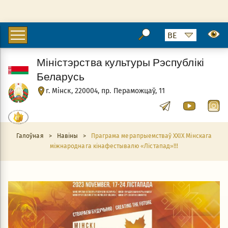
Міністэрства культуры Рэспублікі
Беларусь
г. Мінск, 220004, пр. Пераможцаў, 11
Галоўная
>
Навіны
>
Праграма мерапрыемстваў ХХІХ Мінскага
міжнароднага кінафестывалю «Лістапад»!!!