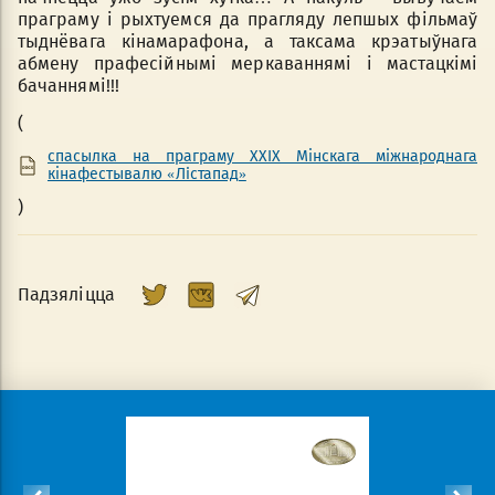
праграму і рыхтуемся да прагляду лепшых фільмаў
тыднёвага кінамарафона, а таксама крэатыўнага
абмену прафесійнымі меркаваннямі і мастацкімі
бачаннямі!!!
(
спасылка на праграму ХХIХ Мінскага міжнароднага
кінафестывалю «Лiстапад»
)
Падзяліцца