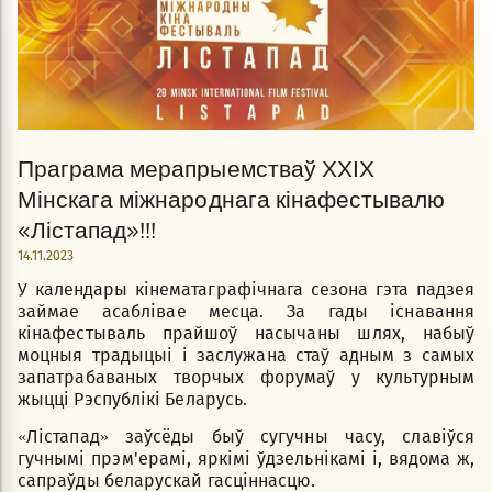
Праграма мерапрыемстваў ХХІХ
Мінскага міжнароднага кінафестывалю
«Лістапад»!!!
14.11.2023
У календары кінематаграфічнага сезона гэта падзея
займае асаблівае месца. За гады існавання
кінафестываль прайшоў насычаны шлях, набыў
моцныя традыцыі і заслужана стаў адным з самых
запатрабаваных творчых форумаў у культурным
жыцці Рэспублікі Беларусь.
«Лiстапад» заўсёды быў сугучны часу, славіўся
гучнымі прэм'ерамі, яркімі ўдзельнікамі і, вядома ж,
сапраўды беларускай гасціннасцю.