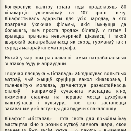
Конкурсную палітру гэтага года прадставяць 80
кінакарцін удзельнікаў са 107 краін свету.
Кінафестываль адкрыты для ўсіх народаў, а яго
праграма ўключае фільмы, якія імкнуцца да
большага, чым проста продаж білетаў. У гэтым і
крыецца прычына невычэрпнай цікавасці і такой
шырокай запатрабаванасці як сярод гурманаў так і
сярод аматараў кінематографа.
Няхай у чарговы раз чаканні самых патрабавальных
знатакоў будуць апраўданы!
Творчая пляцоўка «Лiстапада» аб'ядноўвае вопытных
мэтраў, чыё жыццё круціцца вакол кінаэкрана, і
таленавітую моладзь, дэманструе разнастайнасць
стыляў і напрамкаў сучаснага мастацтва кіно,
нязменна ставячы на першае месца духоўныя
каштоўнасці і культуру... тое, што застанецца
захаваным у кінастужцы для будучых пакаленняў.
Кінафэст «Лiстапад» – гэта свята для прыхільнікаў
мастацтва кіно з розных куткоў зямнога шара, якое
пачнецца ўжо зусім хутка… А пакуль - вывучаем