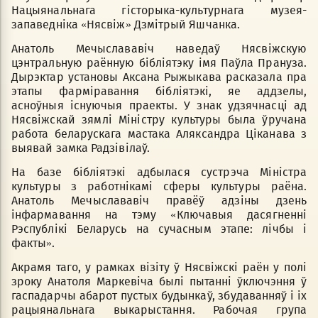
Нацыянальнага гісторыка-культурнага музея-
запаведніка «Нясвіж» Дзмітрый Яшчанка.
Анатоль Мечыслававіч наведаў Нясвіжскую
цэнтральную раённую бібліятэку імя Паўла Прануза.
Дырэктар установы Аксана Рыжыкава расказала пра
этапы фарміравання бібліятэкі, яе аддзелы,
асноўныя існуючыя праекты. У знак удзячнасці ад
Нясвіжскай зямлі Міністру культуры была ўручана
работа беларускага мастака Аляксандра Ціканава з
выявай замка Радзівілаў.
На базе бібліятэкі адбылася сустрэча Міністра
культуры з работнікамі сферы культуры раёна.
Анатоль Мечыслававіч правёў адзіны дзень
інфармавання на тэму «Ключавыя дасягненні
Рэспублікі Беларусь на сучасным этапе: лічбы і
факты».
Акрамя таго, у рамках візіту ў Нясвіжскі раён у полi
зроку Анатоля Маркевіча былі пытанні ўключэння ў
гаспадарчы абарот пустых будынкаў, збудаванняў і іх
рацыянальнага выкарыстання. Рабочая група