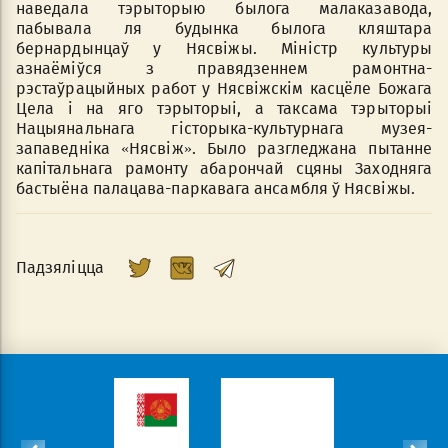
наведала тэрыторыю былога малаказавода,
пабывала ля будынка былога кляштара
бернардынцаў у Нясвіжы. Міністр культуры
азнаёміўся з правядзеннем рамонтна-
рэстаўрацыйных работ у Нясвіжскім касцёле Божага
Цела і на яго тэрыторыі, а таксама тэрыторыі
Нацыянальнага гісторыка-культурнага музея-
запаведніка «Нясвіж». Было разгледжана пытанне
капітальнага рамонту абарончай сцяны Заходняга
бастыёна палацава-паркавага ансамбля ў Нясвіжы.
Падзяліцца