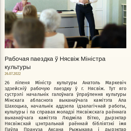
Рабочая паездка ў Нясвіж Міністра
культуры
26.07.2022
26 ліпеня Міністр культуры Анатоль Маркевіч
здзейсніў рабочую паездку ў г. Нясвіж. Тут яго
сустрэлі начальнік галоўнага ўпраўлення культуры
Мінскага абласнога выканаўчага камітэта Ала
Шахоцька, начальнік аддзела ідэалагічнай работы,
культуры і па справах моладзі Нясвіжскага раённага
выканаўчага камітэта Людміла Вітко, дырэктар
Нясвіжскай цэнтральнай раённай бібліятэкі імя
Паўла Прануза Аксана Рыжыкава і дырэктар