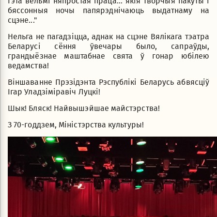
Гэта вельмі няпростая праца... якія творчыя пакуты і
бяссонныя ночы папярэднічаюць выдатнаму на
сцэне..."
Нельга не пагадзіцца, аднак на сцэне Вялікага тэатра
Беларусі сёння ўвечары было, сапраўды,
грандыёзнае маштабнае свята ў гонар юбілею
ведамства!
Віншаванне Прэзідэнта Рэспублікі Беларусь абвясціў
Ігар Уладзіміравіч Луцкі!
Шык! Бляск! Найвышэйшае майстэрства!
З 70-годдзем, Міністэрства культуры!