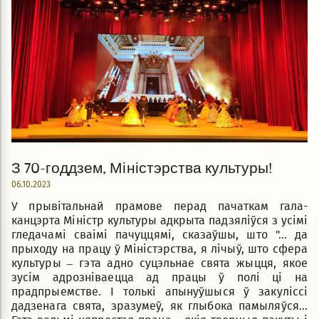
З 70-годдзем, Міністэрства культуры!
06.10.2023
У прывітальнай прамове перад пачаткам гала-
канцэрта Міністр культуры адкрыта падзяліўся з усімі
гледачамі сваімі пачуццямі, сказаўшы, што "... да
прыходу на працу ў Міністэрства, я лічыў, што сфера
культуры – гэта адно суцэльнае свята жыцця, якое
зусім адрозніваецца ад працы ў полi ці на
прадпрыемстве. І толькі апынуўшыся ў закуліссi
дадзенага свята, зразумеў, як глыбока памыляўся...