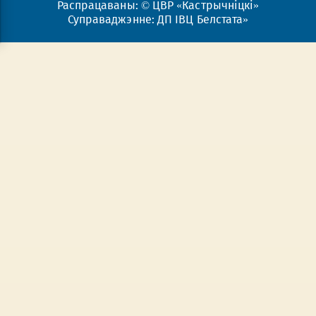
Распрацаваны: © ЦВР «Кастрычніцкі»
Суправаджэнне: ДП ІВЦ Белстата»