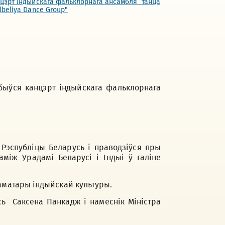
ыўся канцэрт індыйскага фальклорнага
 Рэспубліцы Беларусь і праводзіўся пры
між Урадамі Беларусі і Індыі ў галіне
 аматары індыйскай культуры.
ь Саксена Панкадж і намеснік Міністра