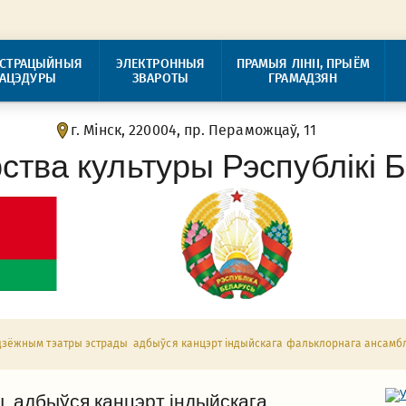
ІСТРАЦЫЙНЫЯ
ЭЛЕКТРОННЫЯ
ПРАМЫЯ ЛІНІІ, ПРЫЁМ
РАЦЭДУРЫ
ЗВАРОТЫ
ГРАМАДЗЯН
г. Мінск, 220004, пр. Пераможцаў, 11
рства культуры Рэспублікі 
дзёжным тэатры эстрады адбыўся канцэрт індыйскага фальклорнага ансамбля
 адбыўся канцэрт індыйскага