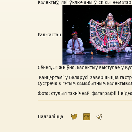
Калектыў, які ўключаны ў спісы нематэ
Раджастан.
Сёння, 31 жніўня, калектыў выступае ў К
Канцэртамі ў Беларусі завершыцца гастр
Сустрэча з гэтым самабытным калектывам
Фота: студыя тэхнічнай фатаграфіі і відэ
Падзяліцца