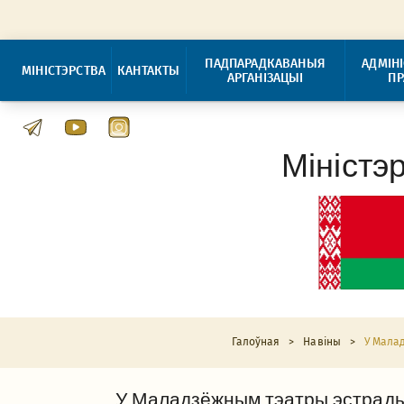
ПАДПАРАДКАВАНЫЯ
АДМІН
МІНІСТЭРСТВА
КАНТАКТЫ
АРГАНІЗАЦЫІ
П
Міністэ
Галоўная
>
Навіны
>
У Мала
У Маладзёжным тэатры эстрады