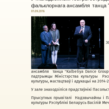
фальклорнага ансамбля танца "K
01.09.2016
30
ансамбля танца “Kalbeliya Dance Group
падтрымцы Міністэрства культуры Рэсп
культуры, мастацтваў і адукацыі на 2014-2
У зале знаходзіліся прадстаўнікі Пасоль
Прысутных прывіталі Надзвычайны і Па
культуры Рэспублікі Беларусь Васілій Ме