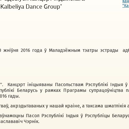
albeliya Dance Group"
 жніўня 2016 года ў Маладзёжным тэатры эстрады адб
”. Канцэрт ініцыяваны Пасольствам Рэспублікі Індыя ў
ублікі Беларусь у рамках Праграмы супрацоўніцтва па
016 гады.
стваў, акрэдытаваных у нашай краіне, а таксама шматлікія
ўнамоцны Пасол Рэспублікі Індыя ў Рэспубліцы Беларус
часлававіч Чэрнік.