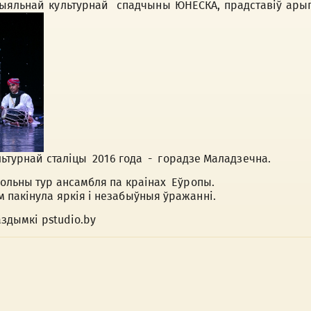
рыяльнай культурнай спадчыны ЮНЕСКА, прадставіў арыг
ультурнай сталіцы 2016 года - горадзе Маладзечна.
ольны тур ансамбля па краінах Еўропы.
 пакінула яркія і незабыўныя ўражанні.
аздымкі pstudio.by