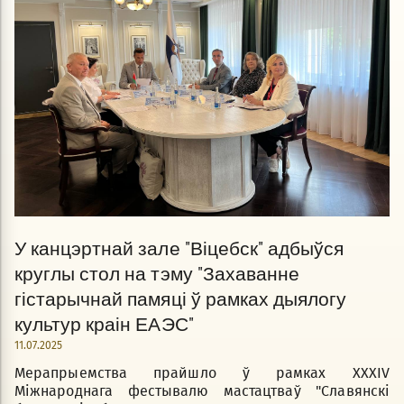
У канцэртнай зале "Віцебск" адбыўся
круглы стол на тэму "Захаванне
гістарычнай памяці ў рамках дыялогу
культур краін ЕАЭС"
11.07.2025
Мерапрыемства прайшло ў рамках XXXIV
Міжнароднага фестывалю мастацтваў "Славянскі