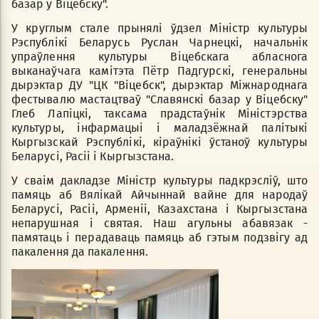
базар у Віцебску".
У круглым стале прынялі ўдзел Міністр культуры
Рэспублікі Беларусь Руслан Чарнецкі, начальнік
упраўлення культуры Віцебскага абласнога
выканаўчага камітэта Пётр Падгурскі, генеральны
дырэктар ДУ "ЦК "Віцебск", дырэктар Міжнароднага
фестывалю мастацтваў "Славянскі базар у Віцебску"
Глеб Лапіцкі, таксама прадстаўнік Міністэрства
культуры, інфармацыі і маладзёжнай палітыкі
Кыргызскай Рэспублікі, кіраўнікі ўстаноў культуры
Беларусі, Расіі і Кыргызстана.
У сваім дакладзе Міністр культуры падкрэсліў, што
памяць аб Вялікай Айчыннай вайне для народаў
Беларусі, Расіі, Арменіі, Казахстана і Кыргызстана
непарушная і святая. Наш агульны абавязак -
памятаць і перадаваць памяць аб гэтым подзвігу ад
пакалення да пакалення.