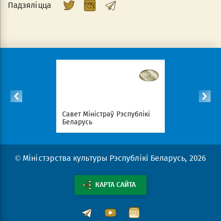
Падзяліцца
спублікі
Савет Міністраў Рэспублікі
Нацыянал
Беларусь
партал Рэ
© Міністэрства культуры Рэспублікі Беларусь, 2026
КАРТА САЙТА