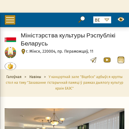
Міністэрства культуры Рэспублікі
Беларусь
г. Мінск, 220004, пр. Пераможцаў, 11
Галоўная
>
Навіны
>
У канцэртнай зале "Віцебск" адбыўся круглы
стол на тэму "Захаванне гістарычнай памяці ў рамках дыялогу культур
краін ЕАЭС"