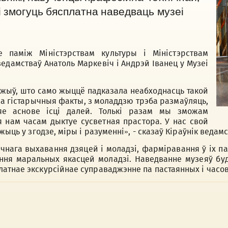
 змогуць бясплатна наведваць музеі
 паміж Міністэрствам культуры і Міністэрствам
 ведамстваў Анатоль Маркевіч і Андрэй Іванец у Музеі
ажыў, што само жыццё падказала неабходнасць такой
а гістарычныя факты, з моладдзю трэба размаўляць,
яе аснове ісці далей. Толькі разам мы зможам
ія нам часам дыктуе сусветная прастора. У нас свой
жыць у згодзе, міры і разуменні», - сказаў Кіраўнік ведамс
нага выхавання дзяцей і моладзі, фарміравання ў іх па
ння маральных якасцей моладзі. Наведванне музеяў буд
атнае экскурсійнае суправаджэнне па пастаянных і часов