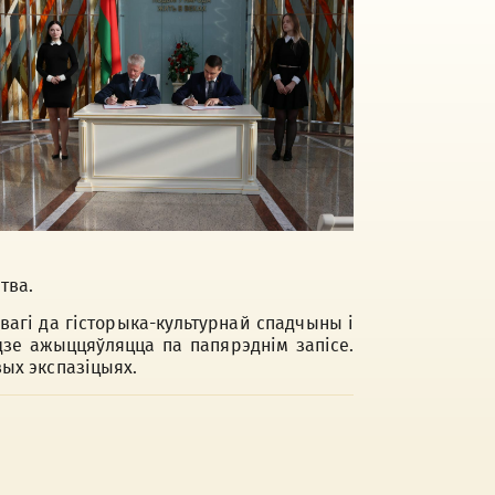
тва.
вагі да гісторыка-культурнай спадчыны і
зе ажыццяўляцца па папярэднім запісе.
ых экспазіцыях.