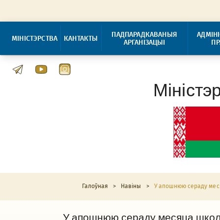
ПАДПАРАДКАВАНЫЯ
АДМІН
МІНІСТЭРСТВА
КАНТАКТЫ
АРГАНІЗАЦЫІ
П
Міністэ
Галоўная
>
Навіны
>
У апошнюю сераду меся
У апошнюю сераду месяца школь