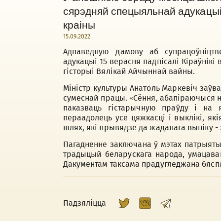
сярэдняй спецыяльнай адукацыі
краіны
15.09.2022
Адпаведную дамову аб супрацоўніцтве
адукацыі 15 верасня падпісалі Кіраўнікі
гісторыі Вялікай Айчыннай вайны.
Міністр культуры Анатоль Маркевіч заўв
сумеснай працы. «Сёння, абапіраючыся н
паказваць гістарычную праўду і на 
пераадолець усе цяжкасці і выклікі, як
шлях, які прывядзе да жаданага выніку - 
Пагадненне заключана ў мэтах патрыятыч
традыцый беларускага народа, умацава
Дакументам таксама прадугледжана бяспл
Падзяліцца