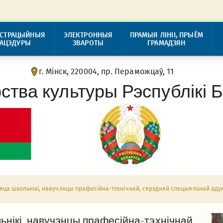
ІСТРАЦЫЙНЫЯ
ЭЛЕКТРОННЫЯ
ПРАМЫЯ ЛІНІІ, ПРЫЁМ
РАЦЭДУРЫ
ЗВАРОТЫ
ГРАМАДЗЯН
г. Мінск, 220004, пр. Пераможцаў, 11
рства культуры Рэспублікі 
ца школьнікі, навучэнцы прафесійна-тэхнічнай, сярэдняй спецыяльнай адук
нікі, навучэнцы прафесійна-тэхнічнай,