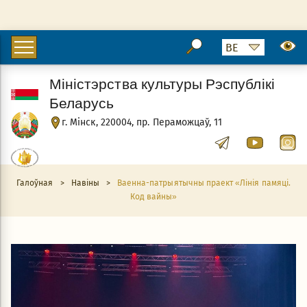
Міністэрства культуры Рэспублікі
Беларусь
г. Мінск, 220004, пр. Пераможцаў, 11
Галоўная
>
Навіны
>
Ваенна-патрыятычны праект «Лінія памяці.
Код вайны»