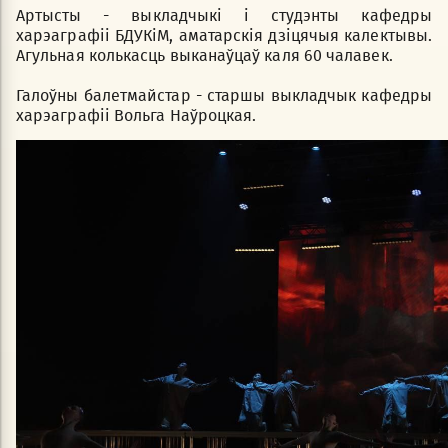
Артысты - выкладчыкі і студэнты кафедры
харэаграфіі БДУКіМ, аматарскія дзіцячыя калектывы.
Агульная колькасць выканаўцаў каля 60 чалавек.
Галоўны балетмайстар - старшы выкладчык кафедры
харэаграфіі Вольга Наўроцкая.