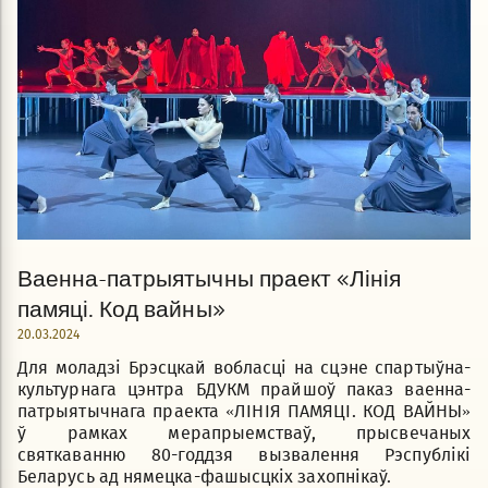
Ваенна-патрыятычны праект «Лінія
памяці. Код вайны»
20.03.2024
Для моладзі Брэсцкай вобласці на сцэне спартыўна-
культурнага цэнтра БДУКМ прайшоў паказ ваенна-
патрыятычнага праекта «ЛІНІЯ ПАМЯЦІ. КОД ВАЙНЫ»
ў рамках мерапрыемстваў, прысвечаных
святкаванню 80-годдзя вызвалення Рэспублікі
Беларусь ад нямецка-фашысцкіх захопнікаў.