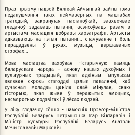
Праз прызму падзей Вялікай Айчыннай вайны тэма
недапушчэння такіх неймаверных па маштабах
трагедый, закранутая пастаноўкай, заахвочвае
гледачоў задаваць пытанні, асэнсоўваць разам з
артыстамі мастацкія вобразы харэаграфіі. Артысты
адказваюць на гэтыя пытанні... спачуванне і боль
перададзены ў рухах, музыцы, вершаваных
строфах...
Мова мастацтва захоўвае гістарычную памяць
беларускага народа – аснову нашых духоўных і
культурных традыцый, якая адзіным імпульсам
звязвае скрозь стагоддзі цэлыя пакаленні, каб
сучасная моладзь цаніла сваё мінулае, сваю
гісторыю, якая жыве ў перажытых эмоцыях,
несмяротных подзвігах і ў лёсах людзей.
У ліку гледачоў сёння - намеснік Прэм'ер-міністра
Рэспублікі Беларусь Петрышэнка Ігар Віктаравіч i
Міністр культуры Рэспублікі Беларусь Анатоль
Мечыслававіч Маркевіч.