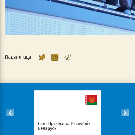
Падзяліцца
с
Сайт Прэзідэнта Рэспублікі
Савет Міні
эрыялаў
Беларусь
Беларусь