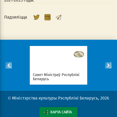
2021-2025 годы.
Падзяліцца
спублікі
Савет Міністраў Рэспублікі
Нацыянал
Беларусь
партал Рэ
© Міністэрства культуры Рэспублікі Беларусь, 2026
КАРТА САЙТА