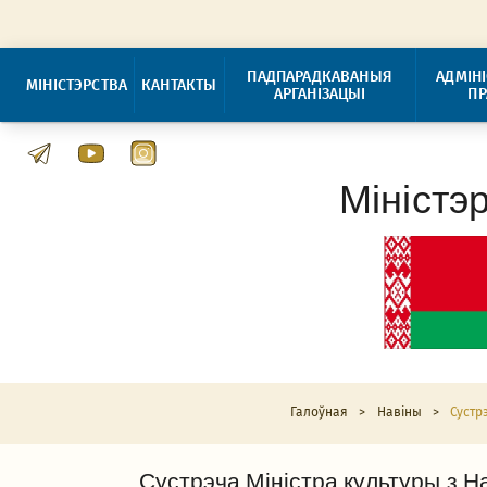
ПАДПАРАДКАВАНЫЯ
АДМІН
МІНІСТЭРСТВА
КАНТАКТЫ
АРГАНІЗАЦЫІ
П
Міністэ
Галоўная
>
Навіны
>
Сустр
Сустрэча Міністра культуры з