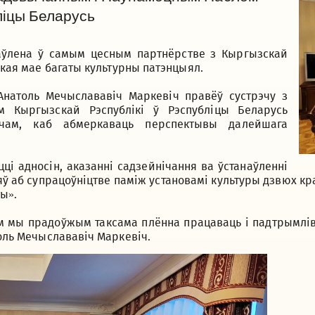
ліцы Беларусь
аўлена ў самым цесным партнёрстве з Кыргызскай
 якая мае багаты культурны патэнцыял.
 Анатоль Мечыслававіч Маркевіч правёў сустрэчу з
 Кыргызскай Рэспублікі ў Рэспубліцы Беларусь
ічам, каб абмеркаваць перспектывы далейшага
ці адносін, аказанні садзейнічання ва ўстанаўленні
яў аб супрацоўніцтве паміж установамі культуры дзвюх кра
ты».
м мы прадоўжым таксама плённа працаваць і падтрымлів
толь Мечыслававіч Маркевіч.