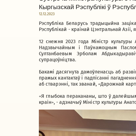
Кыргызскай Рэспублікі ў Рэспуб
12.12.2023
Рэспубліка Беларусь традыцыйна зацік
Рэспублікай - краінай Цэнтральнай Азіі,
12 снежня 2023 года Міністр культуры
Надзвычайным і Паўнамоцным Паслом
Султанбаевым Эрболам Абдыкадырав
супрацоўніцтва.
Бакамі дасягнута дамоўленасць аб развіц
прамых кантактаў і падпісанні пагадненн
аб стварэнні, так званай, «Дарожнай кар
«Я глыбока перакананы, што ў далейшы
краін», - адзначыў Міністр культуры Ана