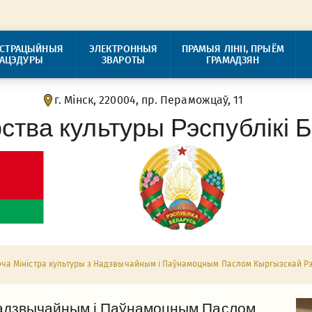
ІСТРАЦЫЙНЫЯ
ЭЛЕКТРОННЫЯ
ПРАМЫЯ ЛІНІІ, ПРЫЁМ
РАЦЭДУРЫ
ЗВАРОТЫ
ГРАМАДЗЯН
г. Мінск, 220004, пр. Пераможцаў, 11
рства культуры Рэспублікі 
эча Міністра культуры з Надзвычайным і Паўнамоцным Паслом Кыргызскай Рэс
 Надзвычайным і Паўнамоцным Паслом