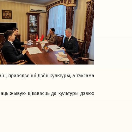
ін, правядзенні Дзён культуры, а таксама
аць жывую цікавасць да культуры дзвюх