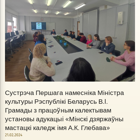
Сустрэча Першага намесніка Міністра
культуры Рэспублікі Беларусь В.I.
Грамады з працоўным калектывам
установы адукацыі «Мінскі дзяржаўны
мастацкі каледж імя А.К. Глебава»
21.02.2024