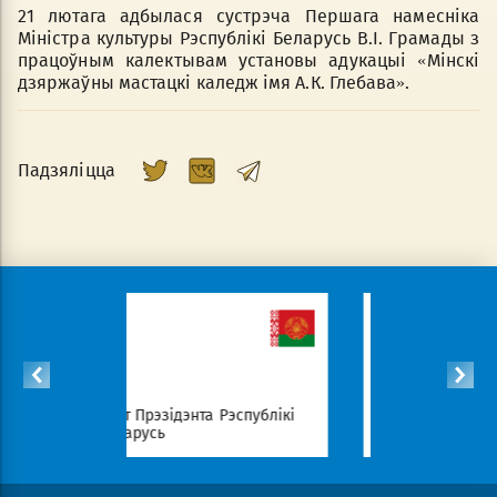
21 лютага адбылася сустрэча Першага намесніка
Міністра культуры Рэспублікі Беларусь В.I. Грамады з
працоўным калектывам установы адукацыі «Мінскі
дзяржаўны мастацкі каледж імя А.К. Глебава».
Падзяліцца
айт Прэзідэнта Рэспублікі
Савет Міністраў Рэспублікі
еларусь
Беларусь