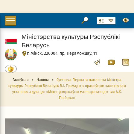
Міністэрства культуры Рэспублікі
Беларусь
г. Мінск, 220004, пр. Пераможцаў, 11
Галоўная
>
Навіны
>
Сустрэча Першага намесніка Міністра
культуры Рэспублікі Беларусь В.I. Грамады з працоўным калектывам
установы адукацыі «Мінскі дзяржаўны мастацкі каледж імя А.К.
Глебава»