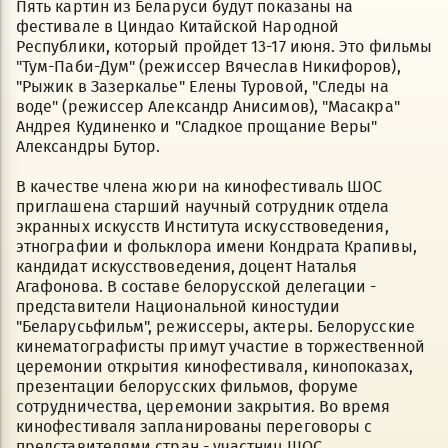
Пять картин из Беларуси будут показаны на
фестивале в Циндао Китайской Народной
Республики, который пройдет 13-17 июня. Это фильмы
"Тум-Паби-Дум" (режиссер Вячеслав Никифоров),
"Рыжик в Зазеркалье" Елены Туровой, "Следы на
воде" (режиссер Александр Анисимов), "Масакра"
Андрея Кудиненко и "Сладкое прощание Веры"
Александры Бутор.
В качестве члена жюри на кинофестиваль ШОС
приглашена старший научный сотрудник отдела
экранных искусств Института искусствоведения,
этнографии и фольклора имени Кондрата Крапивы,
кандидат искусствоведения, доцент Наталья
Агафонова. В составе белорусской делегации -
представители Национальной киностудии
"Беларусьфильм", режиссеры, актеры. Белорусские
кинематографисты примут участие в торжественной
церемонии открытия кинофестиваля, кинопоказах,
презентации белорусских фильмов, форуме
сотрудничества, церемонии закрытия. Во время
кинофестиваля запланированы переговоры с
представителями стран - участниц ШОС.